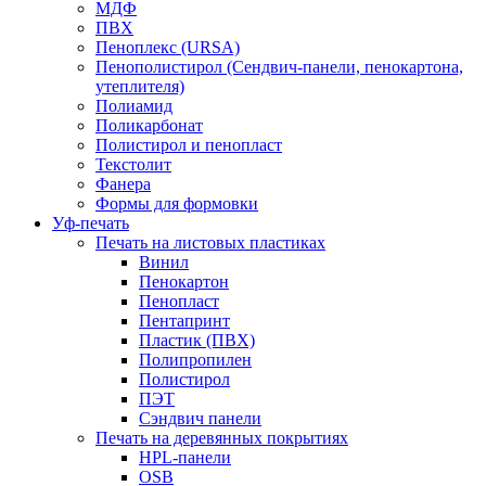
МДФ
ПВХ
Пеноплекс (URSA)
Пенополистирол (Сендвич-панели, пенокартона,
утеплителя)
Полиамид
Поликарбонат
Полистирол и пенопласт
Текстолит
Фанера
Формы для формовки
Уф-печать
Печать на листовых пластиках
Винил
Пенокартон
Пенопласт
Пентапринт
Пластик (ПВХ)
Полипропилен
Полистирол
ПЭТ
Сэндвич панели
Печать на деревянных покрытиях
HPL-панели
OSB