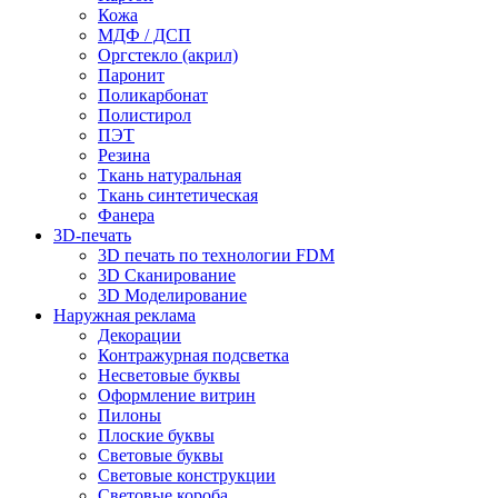
Кожа
МДФ / ДСП
Оргстекло (акрил)
Паронит
Поликарбонат
Полистирол
ПЭТ
Резина
Ткань натуральная
Ткань синтетическая
Фанера
3D-печать
3D печать по технологии FDM
3D Сканирование
3D Моделирование
Наружная реклама
Декорации
Контражурная подсветка
Несветовые буквы
Оформление витрин
Пилоны
Плоские буквы
Световые буквы
Световые конструкции
Световые короба