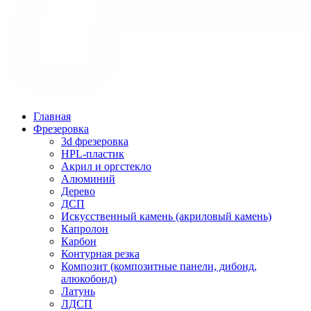
Главная
Фрезеровка
3d фрезеровка
HPL-пластик
Акрил и оргстекло
Алюминий
Дерево
ДСП
Искусственный камень (акриловый камень)
Капролон
Карбон
Контурная резка
Композит (композитные панели, дибонд,
алюкобонд)
Латунь
ЛДСП