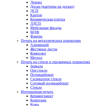
Дерево
Доски (картины на досках)
ДСП
Картон
Керамическая плитка
ЛДСП
Мебельные фасады
МДФ
Фанера
Печать на металлических покрытиях
Алюминий
Жестяные листы
Композит
Металл
Печать на стекле и прозрачных покрытиях
Зеркала
Оргстекло
Поликарбонат
Силикатное стекло
Сотовый поликарбонат
Стекло
Интерьерная печать
Керамогранит
Ковролин
Кожа