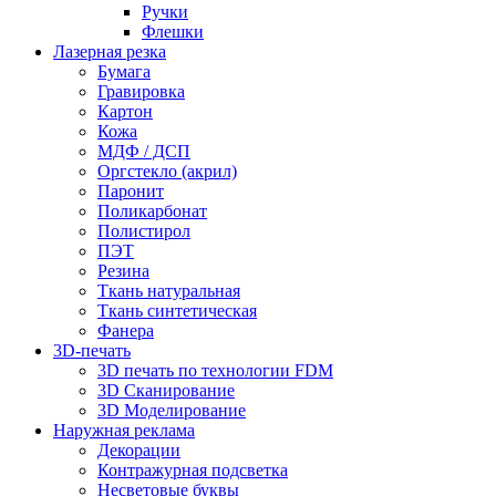
Ручки
Флешки
Лазерная резка
Бумага
Гравировка
Картон
Кожа
МДФ / ДСП
Оргстекло (акрил)
Паронит
Поликарбонат
Полистирол
ПЭТ
Резина
Ткань натуральная
Ткань синтетическая
Фанера
3D-печать
3D печать по технологии FDM
3D Сканирование
3D Моделирование
Наружная реклама
Декорации
Контражурная подсветка
Несветовые буквы