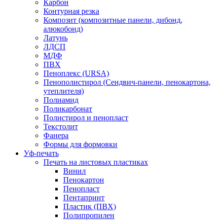
Карбон
Контурная резка
Композит (композитные панели, дибонд,
алюкобонд)
Латунь
ЛДСП
МДФ
ПВХ
Пеноплекс (URSA)
Пенополистирол (Сендвич-панели, пенокартона,
утеплителя)
Полиамид
Поликарбонат
Полистирол и пенопласт
Текстолит
Фанера
Формы для формовки
Уф-печать
Печать на листовых пластиках
Винил
Пенокартон
Пенопласт
Пентапринт
Пластик (ПВХ)
Полипропилен