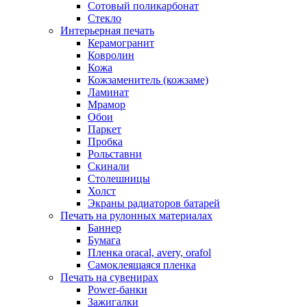
Сотовый поликарбонат
Стекло
Интерьерная печать
Керамогранит
Ковролин
Кожа
Кожзаменитель (кожзаме)
Ламинат
Мрамор
Обои
Паркет
Пробка
Рольставни
Скинали
Столешницы
Холст
Экраны радиаторов батарей
Печать на рулонных материалах
Баннер
Бумага
Пленка oracal, avery, orafol
Самоклеящаяся пленка
Печать на сувенирах
Power-банки
Зажигалки