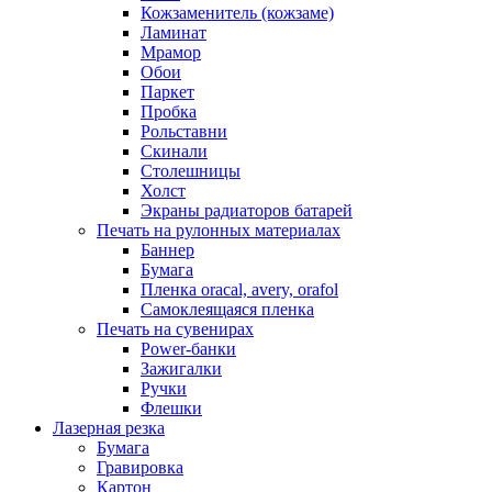
Кожзаменитель (кожзаме)
Ламинат
Мрамор
Обои
Паркет
Пробка
Рольставни
Скинали
Столешницы
Холст
Экраны радиаторов батарей
Печать на рулонных материалах
Баннер
Бумага
Пленка oracal, avery, orafol
Самоклеящаяся пленка
Печать на сувенирах
Power-банки
Зажигалки
Ручки
Флешки
Лазерная резка
Бумага
Гравировка
Картон