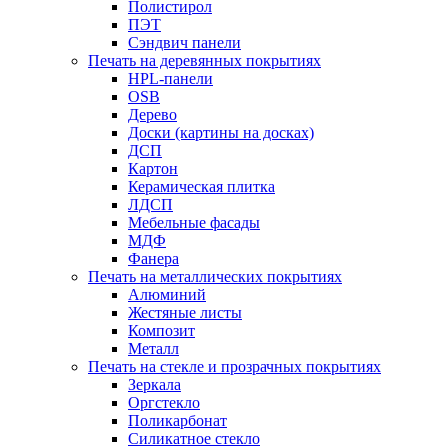
Полистирол
ПЭТ
Сэндвич панели
Печать на деревянных покрытиях
HPL-панели
OSB
Дерево
Доски (картины на досках)
ДСП
Картон
Керамическая плитка
ЛДСП
Мебельные фасады
МДФ
Фанера
Печать на металлических покрытиях
Алюминий
Жестяные листы
Композит
Металл
Печать на стекле и прозрачных покрытиях
Зеркала
Оргстекло
Поликарбонат
Силикатное стекло