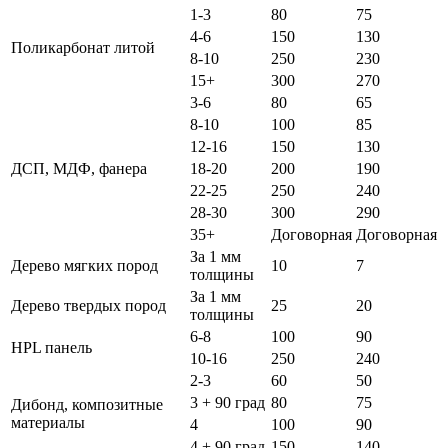
1-3
80
75
4-6
150
130
Поликарбонат литой
8-10
250
230
15+
300
270
3-6
80
65
8-10
100
85
12-16
150
130
ДСП, МДФ, фанера
18-20
200
190
22-25
250
240
28-30
300
290
35+
Договорная
Договорная
За 1 мм
Дерево мягких пород
10
7
толщины
За 1 мм
Дерево твердых пород
25
20
толщины
6-8
100
90
HPL панель
10-16
250
240
2-3
60
50
3 + 90 град
80
75
Дибонд, композитные
материалы
4
100
90
4 + 90 град
150
140