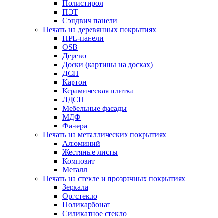
Полистирол
ПЭТ
Сэндвич панели
Печать на деревянных покрытиях
HPL-панели
OSB
Дерево
Доски (картины на досках)
ДСП
Картон
Керамическая плитка
ЛДСП
Мебельные фасады
МДФ
Фанера
Печать на металлических покрытиях
Алюминий
Жестяные листы
Композит
Металл
Печать на стекле и прозрачных покрытиях
Зеркала
Оргстекло
Поликарбонат
Силикатное стекло