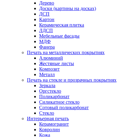
Дерево
Доски (картины на досках)
ДСП
Картон
Керамическая плитка
ЛДСП
Мебельные фасады
МДФ
Фанера
Печать на металлических покрытиях
Алюминий
Жестяные листы
Композит
Металл
Печать на стекле и прозрачных покрытиях
Зеркала
Оргстекло
Поликарбонат
Силикатное стекло
Сотовый поликарбонат
Стекло
Интерьерная печать
Керамогранит
Ковролин
Кожа