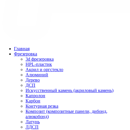
Главная
Фрезеровка
3d фрезеровка
HPL-пластик
Акрил и оргстекло
Алюминий
Дерево
ДСП
Искусственный камень (акриловый камень)
Капролон
Карбон
Контурная резка
Композит (композитные панели, дибонд,
алюкобонд)
Латунь
ЛДСП