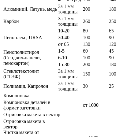
За 1 мм
Алюминий, Латунь, медь
200
180
толщины
За 1 мм
Карбон
260
250
толщины
10-20
80
65
Пеноплекс, URSA
30-40
100
90
от 65
130
120
1-5
60
45
Пенополистирол
(Сендвич-панели,
6-10
100
90
пенокартон)
15-30
200
180
Стеклотекстолит
За 1 мм
150
100
(СТЭФ)
толщины
За 1 мм
Полиамид, Капролон
30
25
толщины
Компоновка
Компоновка деталей в
от 1000
формат заготовки
Отрисовка макета в вектор
Отрисовка макета в
вектор
Чистка макета от