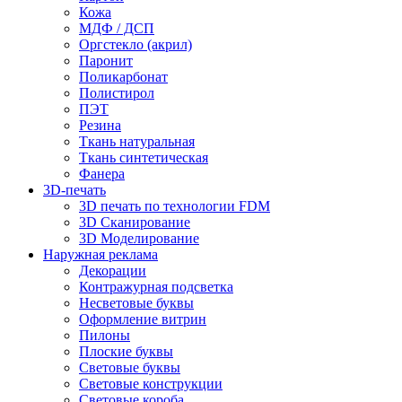
Кожа
МДФ / ДСП
Оргстекло (акрил)
Паронит
Поликарбонат
Полистирол
ПЭТ
Резина
Ткань натуральная
Ткань синтетическая
Фанера
3D-печать
3D печать по технологии FDM
3D Сканирование
3D Моделирование
Наружная реклама
Декорации
Контражурная подсветка
Несветовые буквы
Оформление витрин
Пилоны
Плоские буквы
Световые буквы
Световые конструкции
Световые короба