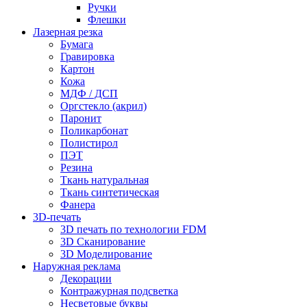
Ручки
Флешки
Лазерная резка
Бумага
Гравировка
Картон
Кожа
МДФ / ДСП
Оргстекло (акрил)
Паронит
Поликарбонат
Полистирол
ПЭТ
Резина
Ткань натуральная
Ткань синтетическая
Фанера
3D-печать
3D печать по технологии FDM
3D Сканирование
3D Моделирование
Наружная реклама
Декорации
Контражурная подсветка
Несветовые буквы