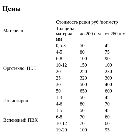
Цены
Стоимость резки руб./пог.метр
Толщина
Материал
материала
до 200 п.м.
от 260 п.м.
мм
0,5-3
50
45
4-5
80
75
6-8
100
90
10-12
150
100
Оргстекло, ПЭТ
20
250
230
25
320
300
30
500
400
50
650
600
1-3
50
45
Полистирол
4-6
80
70
1-5
50
45
6-8
70
60
Вспененый ПВХ
10-12
70
60
19-20
100
95