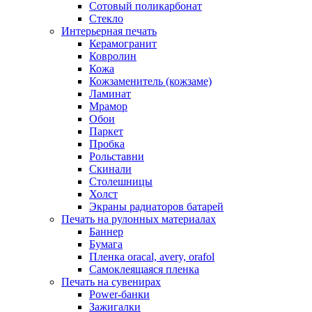
Сотовый поликарбонат
Стекло
Интерьерная печать
Керамогранит
Ковролин
Кожа
Кожзаменитель (кожзаме)
Ламинат
Мрамор
Обои
Паркет
Пробка
Рольставни
Скинали
Столешницы
Холст
Экраны радиаторов батарей
Печать на рулонных материалах
Баннер
Бумага
Пленка oracal, avery, orafol
Самоклеящаяся пленка
Печать на сувенирах
Power-банки
Зажигалки