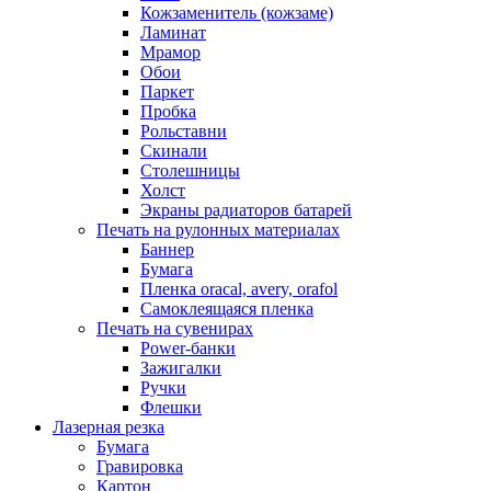
Кожзаменитель (кожзаме)
Ламинат
Мрамор
Обои
Паркет
Пробка
Рольставни
Скинали
Столешницы
Холст
Экраны радиаторов батарей
Печать на рулонных материалах
Баннер
Бумага
Пленка oracal, avery, orafol
Самоклеящаяся пленка
Печать на сувенирах
Power-банки
Зажигалки
Ручки
Флешки
Лазерная резка
Бумага
Гравировка
Картон