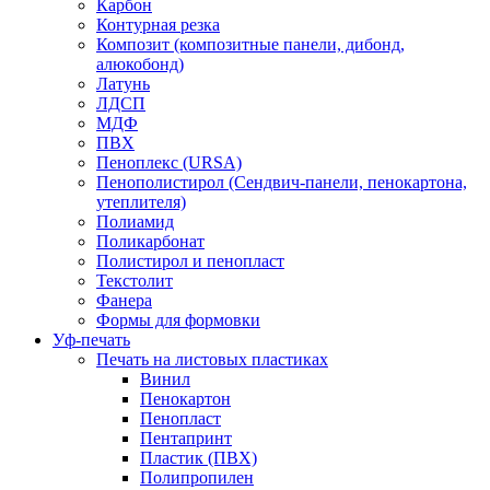
Карбон
Контурная резка
Композит (композитные панели, дибонд,
алюкобонд)
Латунь
ЛДСП
МДФ
ПВХ
Пеноплекс (URSA)
Пенополистирол (Сендвич-панели, пенокартона,
утеплителя)
Полиамид
Поликарбонат
Полистирол и пенопласт
Текстолит
Фанера
Формы для формовки
Уф-печать
Печать на листовых пластиках
Винил
Пенокартон
Пенопласт
Пентапринт
Пластик (ПВХ)
Полипропилен