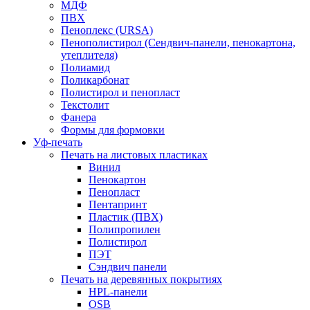
МДФ
ПВХ
Пеноплекс (URSA)
Пенополистирол (Сендвич-панели, пенокартона,
утеплителя)
Полиамид
Поликарбонат
Полистирол и пенопласт
Текстолит
Фанера
Формы для формовки
Уф-печать
Печать на листовых пластиках
Винил
Пенокартон
Пенопласт
Пентапринт
Пластик (ПВХ)
Полипропилен
Полистирол
ПЭТ
Сэндвич панели
Печать на деревянных покрытиях
HPL-панели
OSB