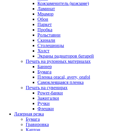
Кожзаменитель (кожзаме)
Ламинат
Мрамор
Обои
Паркет
Пробка
Рольставни
Скинали
Столешницы
Холст
Экраны радиаторов батарей
Печать на рулонных материалах
Баннер
Бумага
Пленка oracal, avery, orafol
Самоклеящаяся пленка
Печать на сувенирах
Power-банки
Зажигалки
Ручки
Флешки
Лазерная резка
Бумага
Гравировка
Картон