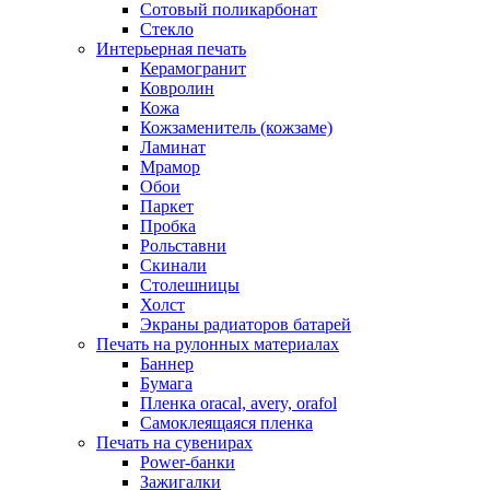
Сотовый поликарбонат
Стекло
Интерьерная печать
Керамогранит
Ковролин
Кожа
Кожзаменитель (кожзаме)
Ламинат
Мрамор
Обои
Паркет
Пробка
Рольставни
Скинали
Столешницы
Холст
Экраны радиаторов батарей
Печать на рулонных материалах
Баннер
Бумага
Пленка oracal, avery, orafol
Самоклеящаяся пленка
Печать на сувенирах
Power-банки
Зажигалки