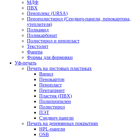
МДФ
ПВХ
Пеноплекс (URSA)
Пенополистирол (Сендвич-панели, пенокартона,
утеплителя)
Полиамид
Поликарбонат
Полистирол и пенопласт
Текстолит
Фанера
Формы для формовки
Уф-печать
Печать на листовых пластиках
Винил
Пенокартон
Пенопласт
Пентапринт
Пластик (ПВХ)
Полипропилен
Полистирол
ПЭТ
Сэндвич панели
Печать на деревянных покрытиях
HPL-панели
OSB