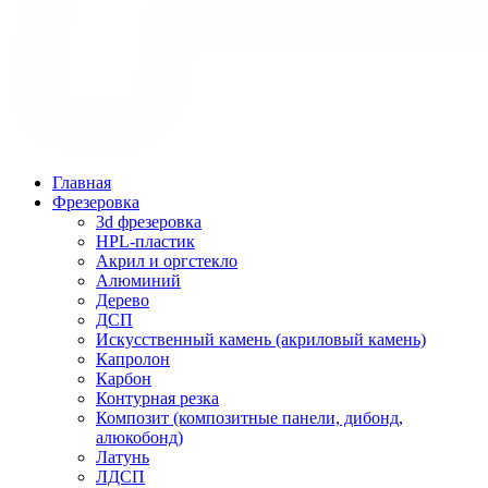
Главная
Фрезеровка
3d фрезеровка
HPL-пластик
Акрил и оргстекло
Алюминий
Дерево
ДСП
Искусственный камень (акриловый камень)
Капролон
Карбон
Контурная резка
Композит (композитные панели, дибонд,
алюкобонд)
Латунь
ЛДСП