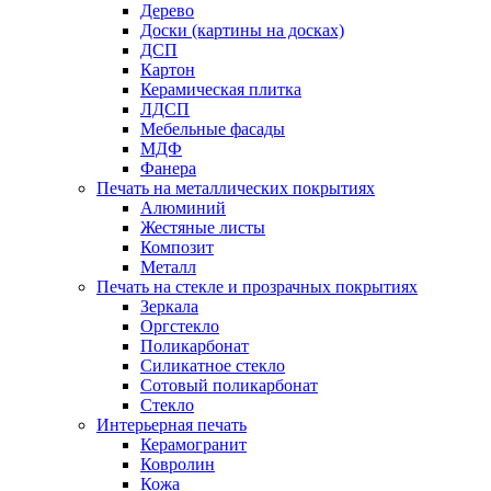
Дерево
Доски (картины на досках)
ДСП
Картон
Керамическая плитка
ЛДСП
Мебельные фасады
МДФ
Фанера
Печать на металлических покрытиях
Алюминий
Жестяные листы
Композит
Металл
Печать на стекле и прозрачных покрытиях
Зеркала
Оргстекло
Поликарбонат
Силикатное стекло
Сотовый поликарбонат
Стекло
Интерьерная печать
Керамогранит
Ковролин
Кожа