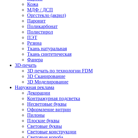
Кожа
МДФ / ДСП
Оргстекло (акрил)
Паронит
Поликарбонат
Полистирол
ПЭТ
Резина
Ткань натуральная
Ткань синтетическая
Фанера
3D-печать
3D печать по технологии FDM
3D Сканирование
3D Моделирование
Наружная реклама
Декорации
Контражурная подсветка
Несветовые буквы
Оформление витрин
Пилоны
Плоские буквы
Световые буквы
Световые конструкции
Световые короба