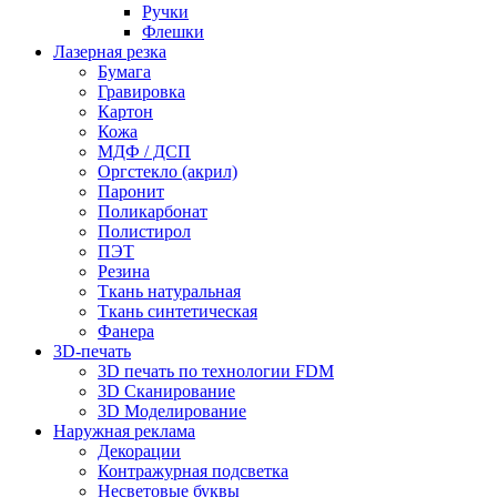
Ручки
Флешки
Лазерная резка
Бумага
Гравировка
Картон
Кожа
МДФ / ДСП
Оргстекло (акрил)
Паронит
Поликарбонат
Полистирол
ПЭТ
Резина
Ткань натуральная
Ткань синтетическая
Фанера
3D-печать
3D печать по технологии FDM
3D Сканирование
3D Моделирование
Наружная реклама
Декорации
Контражурная подсветка
Несветовые буквы