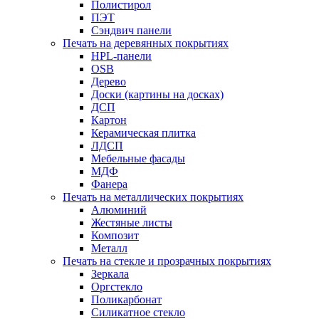
Полистирол
ПЭТ
Сэндвич панели
Печать на деревянных покрытиях
HPL-панели
OSB
Дерево
Доски (картины на досках)
ДСП
Картон
Керамическая плитка
ЛДСП
Мебельные фасады
МДФ
Фанера
Печать на металлических покрытиях
Алюминий
Жестяные листы
Композит
Металл
Печать на стекле и прозрачных покрытиях
Зеркала
Оргстекло
Поликарбонат
Силикатное стекло