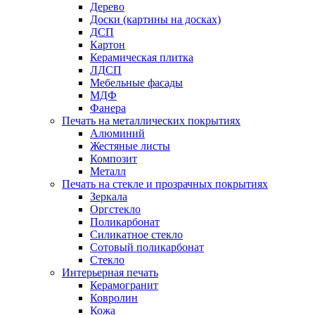
Дерево
Доски (картины на досках)
ДСП
Картон
Керамическая плитка
ЛДСП
Мебельные фасады
МДФ
Фанера
Печать на металлических покрытиях
Алюминий
Жестяные листы
Композит
Металл
Печать на стекле и прозрачных покрытиях
Зеркала
Оргстекло
Поликарбонат
Силикатное стекло
Сотовый поликарбонат
Стекло
Интерьерная печать
Керамогранит
Ковролин
Кожа