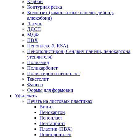
Карбон
Контурная резка
Композит (композитные панели, дибонд,
алюкобонд)
Латунь
ЛДСП
МДФ
ПВХ
Пеноплекс (URSA)
Пенополистирол (Сендвич-панели, пенокартона,
утеплителя)
Полиамид
Поликарбонат
Полистирол и пенопласт
Текстолит
Фанера
Формы для формовки
Уф-печать
Печать на листовых пластиках
Винил
Пенокартон
Пенопласт
Пентапринт
Пластик (ПВХ)
Полипропилен