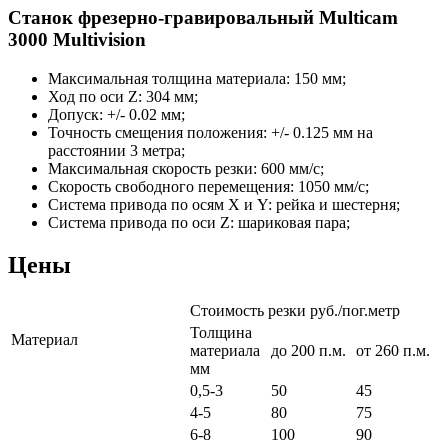
Станок фрезерно-гравировальный Multicam
3000 Multivision
Максимальная толщина материала: 150 мм;
Ход по оси Z: 304 мм;
Допуск: +/- 0.02 мм;
Точность смещения положения: +/- 0.125 мм на
расстоянии 3 метра;
Максимальная скорость резки: 600 мм/с;
Скорость свободного перемещения: 1050 мм/с;
Система привода по осям X и Y: рейка и шестерня;
Система привода по оси Z: шариковая пара;
Цены
Стоимость резки руб./пог.метр
Толщина
Материал
материала
до 200 п.м.
от 260 п.м.
мм
0,5-3
50
45
4-5
80
75
6-8
100
90