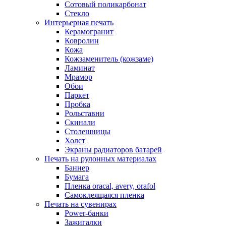
Сотовый поликарбонат
Стекло
Интерьерная печать
Керамогранит
Ковролин
Кожа
Кожзаменитель (кожзаме)
Ламинат
Мрамор
Обои
Паркет
Пробка
Рольставни
Скинали
Столешницы
Холст
Экраны радиаторов батарей
Печать на рулонных материалах
Баннер
Бумага
Пленка oracal, avery, orafol
Самоклеящаяся пленка
Печать на сувенирах
Power-банки
Зажигалки