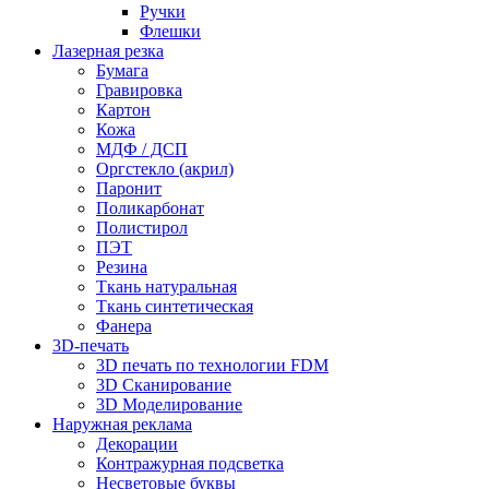
Ручки
Флешки
Лазерная резка
Бумага
Гравировка
Картон
Кожа
МДФ / ДСП
Оргстекло (акрил)
Паронит
Поликарбонат
Полистирол
ПЭТ
Резина
Ткань натуральная
Ткань синтетическая
Фанера
3D-печать
3D печать по технологии FDM
3D Сканирование
3D Моделирование
Наружная реклама
Декорации
Контражурная подсветка
Несветовые буквы