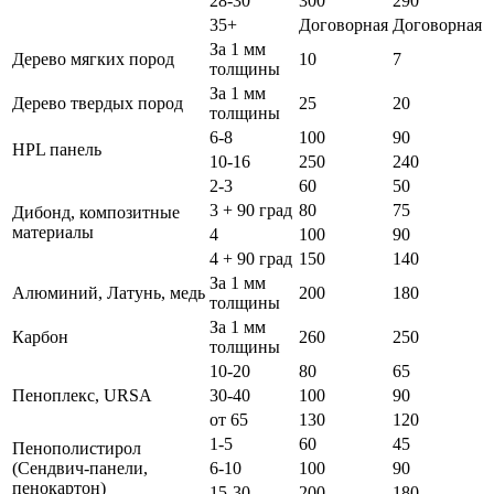
28-30
300
290
35+
Договорная
Договорная
За 1 мм
Дерево мягких пород
10
7
толщины
За 1 мм
Дерево твердых пород
25
20
толщины
6-8
100
90
HPL панель
10-16
250
240
2-3
60
50
3 + 90 град
80
75
Дибонд, композитные
материалы
4
100
90
4 + 90 град
150
140
За 1 мм
Алюминий, Латунь, медь
200
180
толщины
За 1 мм
Карбон
260
250
толщины
10-20
80
65
Пеноплекс, URSA
30-40
100
90
от 65
130
120
1-5
60
45
Пенополистирол
(Сендвич-панели,
6-10
100
90
пенокартон)
15-30
200
180