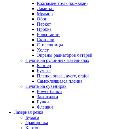
Кожзаменитель (кожзаме)
Ламинат
Мрамор
Обои
Паркет
Пробка
Рольставни
Скинали
Столешницы
Холст
Экраны радиаторов батарей
Печать на рулонных материалах
Баннер
Бумага
Пленка oracal, avery, orafol
Самоклеящаяся пленка
Печать на сувенирах
Power-банки
Зажигалки
Ручки
Флешки
Лазерная резка
Бумага
Гравировка
Картон