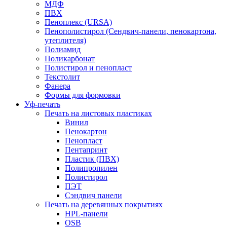
МДФ
ПВХ
Пеноплекс (URSA)
Пенополистирол (Сендвич-панели, пенокартона,
утеплителя)
Полиамид
Поликарбонат
Полистирол и пенопласт
Текстолит
Фанера
Формы для формовки
Уф-печать
Печать на листовых пластиках
Винил
Пенокартон
Пенопласт
Пентапринт
Пластик (ПВХ)
Полипропилен
Полистирол
ПЭТ
Сэндвич панели
Печать на деревянных покрытиях
HPL-панели
OSB