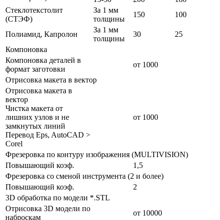
Стеклотекстолит
За 1 мм
150
100
(СТЭФ)
толщины
За 1 мм
Полиамид, Капролон
30
25
толщины
Компоновка
Компоновка деталей в
от 1000
формат заготовки
Отрисовка макета в вектор
Отрисовка макета в
вектор
Чистка макета от
лишних узлов и не
от 1000
замкнутых линий
Перевод Eps, AutoCAD >
Corel
Фрезеровка по контуру изображения (MULTIVISION)
Повышающий коэф.
1,5
Фрезеровка со сменой инструмента (2 и более)
Повышающий коэф.
2
3D обработка по модели *.STL
Отрисовка 3D модели по
от 10000
наброскам