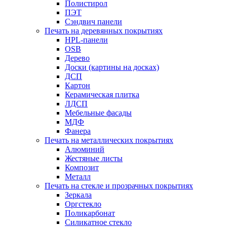
Полистирол
ПЭТ
Сэндвич панели
Печать на деревянных покрытиях
HPL-панели
OSB
Дерево
Доски (картины на досках)
ДСП
Картон
Керамическая плитка
ЛДСП
Мебельные фасады
МДФ
Фанера
Печать на металлических покрытиях
Алюминий
Жестяные листы
Композит
Металл
Печать на стекле и прозрачных покрытиях
Зеркала
Оргстекло
Поликарбонат
Силикатное стекло