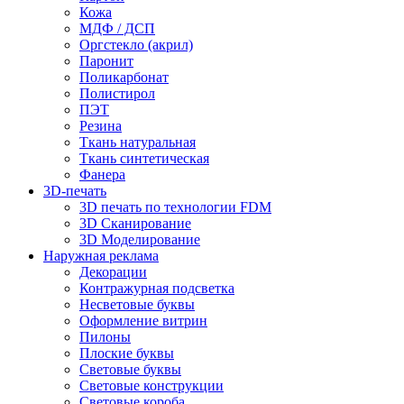
Кожа
МДФ / ДСП
Оргстекло (акрил)
Паронит
Поликарбонат
Полистирол
ПЭТ
Резина
Ткань натуральная
Ткань синтетическая
Фанера
3D-печать
3D печать по технологии FDM
3D Сканирование
3D Моделирование
Наружная реклама
Декорации
Контражурная подсветка
Несветовые буквы
Оформление витрин
Пилоны
Плоские буквы
Световые буквы
Световые конструкции
Световые короба