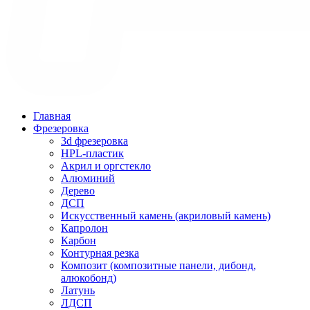
Главная
Фрезеровка
3d фрезеровка
HPL-пластик
Акрил и оргстекло
Алюминий
Дерево
ДСП
Искусственный камень (акриловый камень)
Капролон
Карбон
Контурная резка
Композит (композитные панели, дибонд,
алюкобонд)
Латунь
ЛДСП