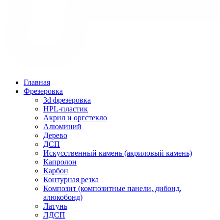
Главная
Фрезеровка
3d фрезеровка
HPL-пластик
Акрил и оргстекло
Алюминий
Дерево
ДСП
Искусственный камень (акриловый камень)
Капролон
Карбон
Контурная резка
Композит (композитные панели, дибонд,
алюкобонд)
Латунь
ЛДСП