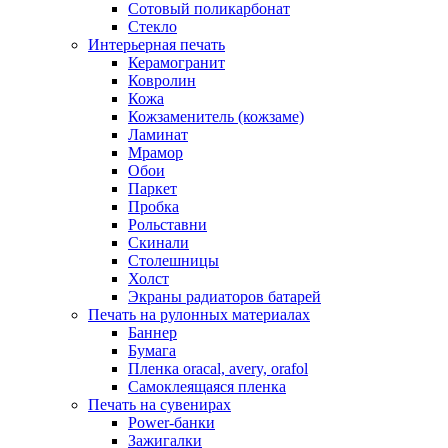
Сотовый поликарбонат
Стекло
Интерьерная печать
Керамогранит
Ковролин
Кожа
Кожзаменитель (кожзаме)
Ламинат
Мрамор
Обои
Паркет
Пробка
Рольставни
Скинали
Столешницы
Холст
Экраны радиаторов батарей
Печать на рулонных материалах
Баннер
Бумага
Пленка oracal, avery, orafol
Самоклеящаяся пленка
Печать на сувенирах
Power-банки
Зажигалки