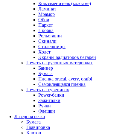
Кожзаменитель (кожзаме)
Ламинат
Мрамор
Обои
Паркет
Пробка
Рольставни
Скинали
Столешницы
Холст
Экраны радиаторов батарей
Печать на рулонных материалах
Баннер
Бумага
Пленка oracal, avery, orafol
Самоклеящаяся пленка
Печать на сувенирах
Power-банки
Зажигалки
Ручки
Флешки
Лазерная резка
Бумага
Гравировка
Картон