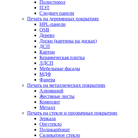
Полистирол
ПЭТ
Сэндвич панели
Печать на деревянных покрытиях
HPL-панели
OSB
Дерево
Доски (картины на досках)
ДСП
Картон
Керамическая плитка
ЛДСП
Мебельные фасады
МДФ
Фанера
Печать на металлических покрытиях
Алюминий
Жестяные листы
Композит
Металл
Печать на стекле и прозрачных покрытиях
Зеркала
Оргстекло
Поликарбонат
Силикатное стекло