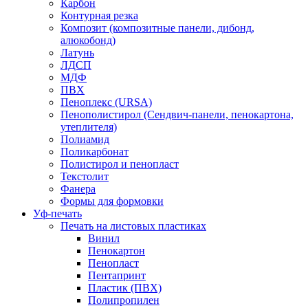
Карбон
Контурная резка
Композит (композитные панели, дибонд,
алюкобонд)
Латунь
ЛДСП
МДФ
ПВХ
Пеноплекс (URSA)
Пенополистирол (Сендвич-панели, пенокартона,
утеплителя)
Полиамид
Поликарбонат
Полистирол и пенопласт
Текстолит
Фанера
Формы для формовки
Уф-печать
Печать на листовых пластиках
Винил
Пенокартон
Пенопласт
Пентапринт
Пластик (ПВХ)
Полипропилен