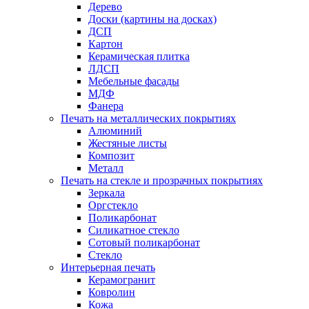
Дерево
Доски (картины на досках)
ДСП
Картон
Керамическая плитка
ЛДСП
Мебельные фасады
МДФ
Фанера
Печать на металлических покрытиях
Алюминий
Жестяные листы
Композит
Металл
Печать на стекле и прозрачных покрытиях
Зеркала
Оргстекло
Поликарбонат
Силикатное стекло
Сотовый поликарбонат
Стекло
Интерьерная печать
Керамогранит
Ковролин
Кожа