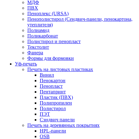
МДФ
ПВХ
Пеноплекс (URSA)
Пенополистирол (Сендвич-панели, пенокартона,
утеплителя)
Полиамид
Поликарбонат
Полистирол и пенопласт
Текстолит
Фанера
Формы для формовки
Уф-печать
Печать на листовых пластиках
Винил
Пенокартон
Пенопласт
Пентапринт
Пластик (ПВХ)
Полипропилен
Полистирол
ПЭТ
Сэндвич панели
Печать на деревянных покрытиях
HPL-панели
OSB