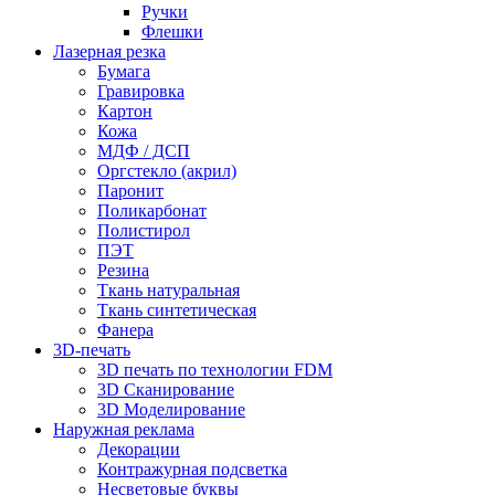
Ручки
Флешки
Лазерная резка
Бумага
Гравировка
Картон
Кожа
МДФ / ДСП
Оргстекло (акрил)
Паронит
Поликарбонат
Полистирол
ПЭТ
Резина
Ткань натуральная
Ткань синтетическая
Фанера
3D-печать
3D печать по технологии FDM
3D Сканирование
3D Моделирование
Наружная реклама
Декорации
Контражурная подсветка
Несветовые буквы