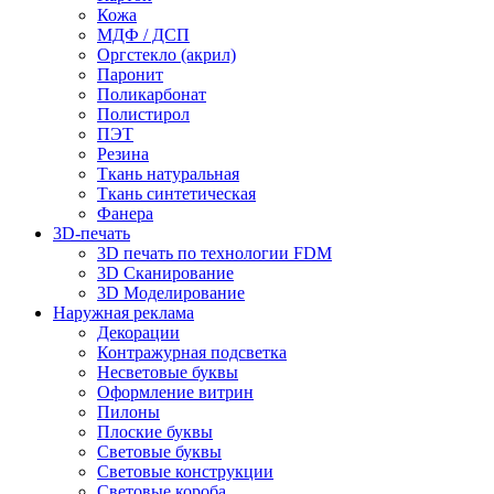
Кожа
МДФ / ДСП
Оргстекло (акрил)
Паронит
Поликарбонат
Полистирол
ПЭТ
Резина
Ткань натуральная
Ткань синтетическая
Фанера
3D-печать
3D печать по технологии FDM
3D Сканирование
3D Моделирование
Наружная реклама
Декорации
Контражурная подсветка
Несветовые буквы
Оформление витрин
Пилоны
Плоские буквы
Световые буквы
Световые конструкции
Световые короба