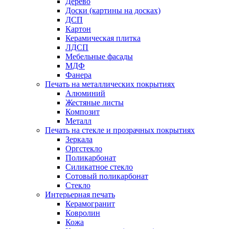
Дерево
Доски (картины на досках)
ДСП
Картон
Керамическая плитка
ЛДСП
Мебельные фасады
МДФ
Фанера
Печать на металлических покрытиях
Алюминий
Жестяные листы
Композит
Металл
Печать на стекле и прозрачных покрытиях
Зеркала
Оргстекло
Поликарбонат
Силикатное стекло
Сотовый поликарбонат
Стекло
Интерьерная печать
Керамогранит
Ковролин
Кожа