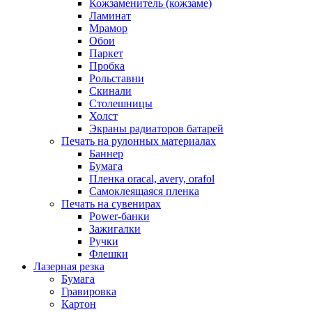
Кожзаменитель (кожзаме)
Ламинат
Мрамор
Обои
Паркет
Пробка
Рольставни
Скинали
Столешницы
Холст
Экраны радиаторов батарей
Печать на рулонных материалах
Баннер
Бумага
Пленка oracal, avery, orafol
Самоклеящаяся пленка
Печать на сувенирах
Power-банки
Зажигалки
Ручки
Флешки
Лазерная резка
Бумага
Гравировка
Картон