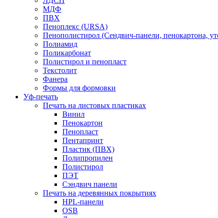
ЛДСП
МДФ
ПВХ
Пеноплекс (URSA)
Пенополистирол (Сендвич-панели, пенокартона, ут
Полиамид
Поликарбонат
Полистирол и пенопласт
Текстолит
Фанера
Формы для формовки
Уф-печать
Печать на листовых пластиках
Винил
Пенокартон
Пенопласт
Пентапринт
Пластик (ПВХ)
Полипропилен
Полистирол
ПЭТ
Сэндвич панели
Печать на деревянных покрытиях
HPL-панели
OSB