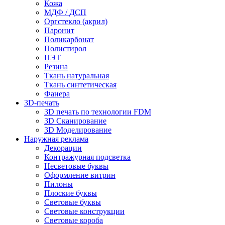
Кожа
МДФ / ДСП
Оргстекло (акрил)
Паронит
Поликарбонат
Полистирол
ПЭТ
Резина
Ткань натуральная
Ткань синтетическая
Фанера
3D-печать
3D печать по технологии FDM
3D Сканирование
3D Моделирование
Наружная реклама
Декорации
Контражурная подсветка
Несветовые буквы
Оформление витрин
Пилоны
Плоские буквы
Световые буквы
Световые конструкции
Световые короба