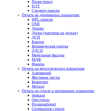
Полистирол
ПЭТ
Сэндвич панели
Печать на деревянных покрытиях
HPL-панели
OSB
Дерево
Доски (картины на досках)
ДСП
Картон
Керамическая плитка
ЛДСП
Мебельные фасады
МДФ
Фанера
Печать на металлических покрытиях
Алюминий
Жестяные листы
Композит
Металл
Печать на стекле и прозрачных покрытиях
Зеркала
Оргстекло
Поликарбонат
Силикатное стекло