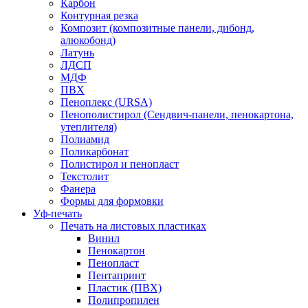
Карбон
Контурная резка
Композит (композитные панели, дибонд,
алюкобонд)
Латунь
ЛДСП
МДФ
ПВХ
Пеноплекс (URSA)
Пенополистирол (Сендвич-панели, пенокартона,
утеплителя)
Полиамид
Поликарбонат
Полистирол и пенопласт
Текстолит
Фанера
Формы для формовки
Уф-печать
Печать на листовых пластиках
Винил
Пенокартон
Пенопласт
Пентапринт
Пластик (ПВХ)
Полипропилен