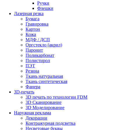
Ручки
Флешки
Лазерная резка
Бумага
Гравировка
Картон
Кожа
МДФ / ДСП
Оргстекло (акрил)
Паронит
Поликарбонат
Полистирол
ПЭТ
Резина
Ткань натуральная
Ткань синтетическая
Фанера
3D-печать
3D печать по технологии FDM
3D Сканирование
3D Моделирование
Наружная реклама
Декорации
Контражурная подсветка
Несветовые буквы