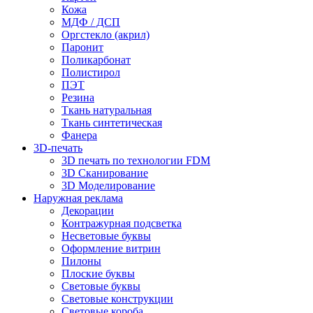
Кожа
МДФ / ДСП
Оргстекло (акрил)
Паронит
Поликарбонат
Полистирол
ПЭТ
Резина
Ткань натуральная
Ткань синтетическая
Фанера
3D-печать
3D печать по технологии FDM
3D Сканирование
3D Моделирование
Наружная реклама
Декорации
Контражурная подсветка
Несветовые буквы
Оформление витрин
Пилоны
Плоские буквы
Световые буквы
Световые конструкции
Световые короба