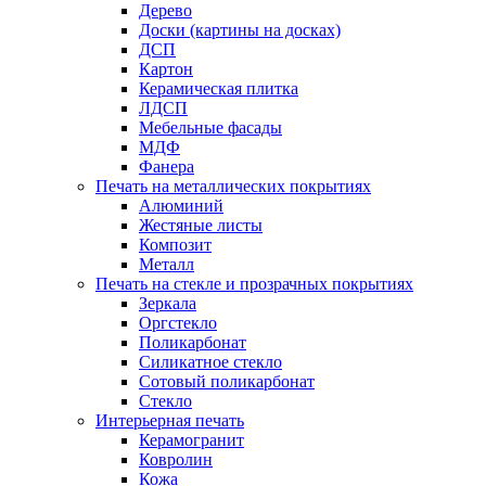
Дерево
Доски (картины на досках)
ДСП
Картон
Керамическая плитка
ЛДСП
Мебельные фасады
МДФ
Фанера
Печать на металлических покрытиях
Алюминий
Жестяные листы
Композит
Металл
Печать на стекле и прозрачных покрытиях
Зеркала
Оргстекло
Поликарбонат
Силикатное стекло
Сотовый поликарбонат
Стекло
Интерьерная печать
Керамогранит
Ковролин
Кожа