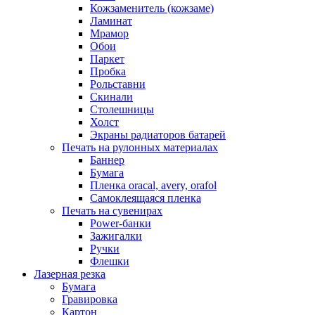
Кожзаменитель (кожзаме)
Ламинат
Мрамор
Обои
Паркет
Пробка
Рольставни
Скинали
Столешницы
Холст
Экраны радиаторов батарей
Печать на рулонных материалах
Баннер
Бумага
Пленка oracal, avery, orafol
Самоклеящаяся пленка
Печать на сувенирах
Power-банки
Зажигалки
Ручки
Флешки
Лазерная резка
Бумага
Гравировка
Картон