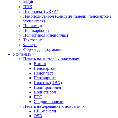
МДФ
ПВХ
Пеноплекс (URSA)
Пенополистирол (Сендвич-панели, пенокартона,
утеплителя)
Полиамид
Поликарбонат
Полистирол и пенопласт
Текстолит
Фанера
Формы для формовки
Уф-печать
Печать на листовых пластиках
Винил
Пенокартон
Пенопласт
Пентапринт
Пластик (ПВХ)
Полипропилен
Полистирол
ПЭТ
Сэндвич панели
Печать на деревянных покрытиях
HPL-панели
OSB