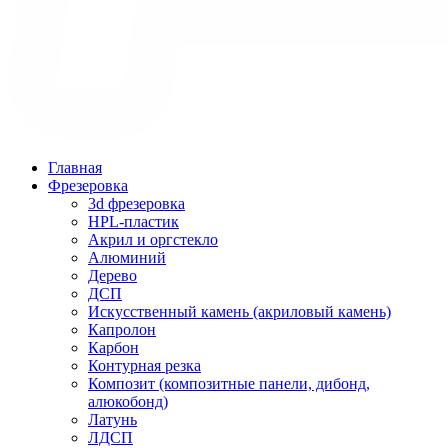
Главная
Фрезеровка
3d фрезеровка
HPL-пластик
Акрил и оргстекло
Алюминий
Дерево
ДСП
Искусственный камень (акриловый камень)
Капролон
Карбон
Контурная резка
Композит (композитные панели, дибонд,
алюкобонд)
Латунь
ЛДСП