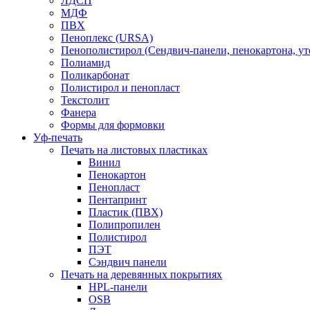
ЛДСП
МДФ
ПВХ
Пеноплекс (URSA)
Пенополистирол (Сендвич-панели, пенокартона, ут
Полиамид
Поликарбонат
Полистирол и пенопласт
Текстолит
Фанера
Формы для формовки
Уф-печать
Печать на листовых пластиках
Винил
Пенокартон
Пенопласт
Пентапринт
Пластик (ПВХ)
Полипропилен
Полистирол
ПЭТ
Сэндвич панели
Печать на деревянных покрытиях
HPL-панели
OSB