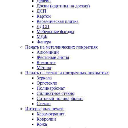
Дерево
Доски (картины на досках)
ДСП
Картон
Керамическая плитка
ЛДСП
Мебельные фасады
МДФ
Фанера
Печать на металлических покрытиях
Алюминий
Жестяные листы
Композит
Металл
Печать на стекле и прозрачных покрытиях
Зеркала
Оргстекло
Поликарбонат
Силикатное стекло
Сотовый поликарбонат
Стекло
Интерьерная печать
Керамогранит
Ковролин
Кожа