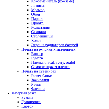
Кожзаменитель (кожзаме)
Ламинат
Мрамор
Обои
Паркет
Пробка
Рольставни
Скинали
Столешницы
Холст
Экраны радиаторов батарей
Печать на рулонных материалах
Баннер
Бумага
Пленка oracal, avery, orafol
Самоклеящаяся пленка
Печать на сувенирах
Power-банки
Зажигалки
Ручки
Флешки
Лазерная резка
Бумага
Гравировка
Картон