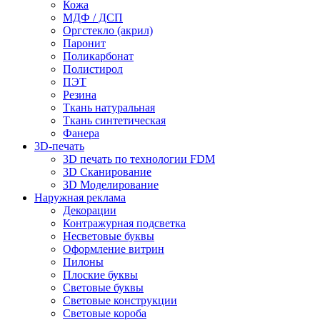
Кожа
МДФ / ДСП
Оргстекло (акрил)
Паронит
Поликарбонат
Полистирол
ПЭТ
Резина
Ткань натуральная
Ткань синтетическая
Фанера
3D-печать
3D печать по технологии FDM
3D Сканирование
3D Моделирование
Наружная реклама
Декорации
Контражурная подсветка
Несветовые буквы
Оформление витрин
Пилоны
Плоские буквы
Световые буквы
Световые конструкции
Световые короба