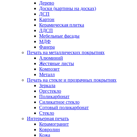
Дерево
Доски (картины на досках)
ДСП
Картон
Керамическая плитка
ЛДСП
Мебельные фасады
МДФ
Фанера
Печать на металлических покрытиях
Алюминий
Жестяные листы
Композит
Металл
Печать на стекле и прозрачных покрытиях
Зеркала
Оргстекло
Поликарбонат
Силикатное стекло
Сотовый поликарбонат
Стекло
Интерьерная печать
Керамогранит
Ковролин
Кожа