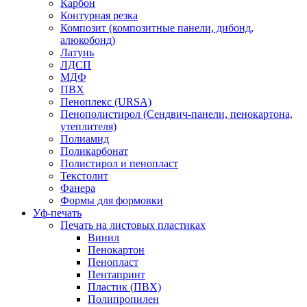
Карбон
Контурная резка
Композит (композитные панели, дибонд,
алюкобонд)
Латунь
ЛДСП
МДФ
ПВХ
Пеноплекс (URSA)
Пенополистирол (Сендвич-панели, пенокартона,
утеплителя)
Полиамид
Поликарбонат
Полистирол и пенопласт
Текстолит
Фанера
Формы для формовки
Уф-печать
Печать на листовых пластиках
Винил
Пенокартон
Пенопласт
Пентапринт
Пластик (ПВХ)
Полипропилен