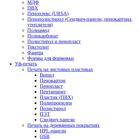
МДФ
ПВХ
Пеноплекс (URSA)
Пенополистирол (Сендвич-панели, пенокартона,
утеплителя)
Полиамид
Поликарбонат
Полистирол и пенопласт
Текстолит
Фанера
Формы для формовки
Уф-печать
Печать на листовых пластиках
Винил
Пенокартон
Пенопласт
Пентапринт
Пластик (ПВХ)
Полипропилен
Полистирол
ПЭТ
Сэндвич панели
Печать на деревянных покрытиях
HPL-панели
OSB