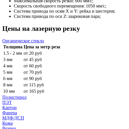
Максимальная скорость резки: 600 мм/с;
Скорость свободного перемещения: 1050 мм/с;
Система привода по осям X и Y: рейка и шестерня;
Система привода по оси Z: шариковая пара;
Цены на лазерную резку
Органическое стекло
Толщина
Цена за метр реза
1.5 - 2 мм
от 20 руб
3 мм
от 45 руб
4 мм
от 60 руб
5 мм
от 70 руб
6 мм
от 90 руб
8 мм
от 115 руб
10 мм
от 165 руб
Полистирол
ПЭТ
Картон
Фанера
МДФ/ДСП
Кожа
Резина