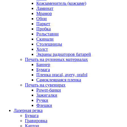
Кожзаменитель (кожзаме)
Ламинат
Мрамор
Обои
Паркет
Пробка
Рольставни
Скинали
Столешницы
Холст
Экраны радиаторов батарей
Печать на рулонных материалах
Баннер
Бумага
Пленка oracal, avery, orafol
Самоклеящаяся пленка
Печать на сувенирах
Power-банки
Зажигалки
Ручки
Флешки
Лазерная резка
Бумага
Гравировка
Картон