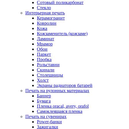
Сотовый поликарбонат
Стекло
Интерьерная печать
Керамогранит
Ковролин
Кожа
Кожзаменитель (кожзаме)
Ламинат
Мрамор
Обои
Паркет
Пробка
Рольставни
Скинали
Столешницы
Холст
Экраны радиаторов батарей
Печать на рулонных материалах
Баннер
Бумага
Пленка oracal, avery, orafol
Самоклеящаяся пленка
Печать на сувенирах
Power-банки
Зажигалки