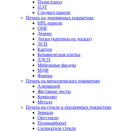
Полистирол
ПЭТ
Сэндвич панели
Печать на деревянных покрытиях
HPL-панели
OSB
Дерево
Доски (картины на досках)
ДСП
Картон
Керамическая плитка
ЛДСП
Мебельные фасады
МДФ
Фанера
Печать на металлических покрытиях
Алюминий
Жестяные листы
Композит
Металл
Печать на стекле и прозрачных покрытиях
Зеркала
Оргстекло
Поликарбонат
Силикатное стекло