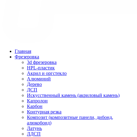
Главная
Фрезеровка
3d фрезеровка
HPL-пластик
Акрил и оргстекло
Алюминий
Дерево
ДСП
Искусственный камень (акриловый камень)
Капролон
Карбон
Контурная резка
Композит (композитные панели, дибонд,
алюкобонд)
Латунь
ЛДСП