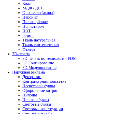
Кожа
МДФ / ДСП
Оргстекло (акрил)
Паронит
Поликарбонат
Полистирол
ПЭТ
Резина
Ткань натуральная
Ткань синтетическая
Фанера
3D-печать
3D печать по технологии FDM
3D Сканирование
3D Моделирование
Наружная реклама
Декорации
Контражурная подсветка
Несветовые буквы
Оформление витрин
Пилоны
Плоские буквы
Световые буквы
Световые конструкции
Световые короба