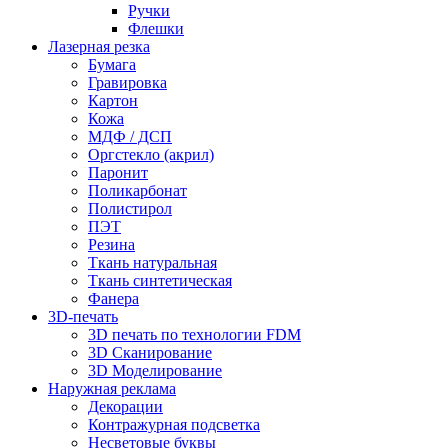
Ручки
Флешки
Лазерная резка
Бумага
Гравировка
Картон
Кожа
МДФ / ДСП
Оргстекло (акрил)
Паронит
Поликарбонат
Полистирол
ПЭТ
Резина
Ткань натуральная
Ткань синтетическая
Фанера
3D-печать
3D печать по технологии FDM
3D Сканирование
3D Моделирование
Наружная реклама
Декорации
Контражурная подсветка
Несветовые буквы