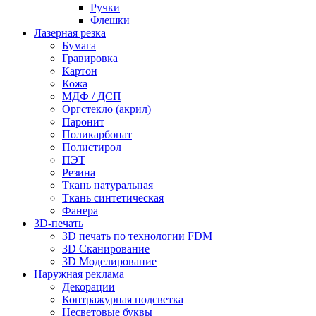
Ручки
Флешки
Лазерная резка
Бумага
Гравировка
Картон
Кожа
МДФ / ДСП
Оргстекло (акрил)
Паронит
Поликарбонат
Полистирол
ПЭТ
Резина
Ткань натуральная
Ткань синтетическая
Фанера
3D-печать
3D печать по технологии FDM
3D Сканирование
3D Моделирование
Наружная реклама
Декорации
Контражурная подсветка
Несветовые буквы