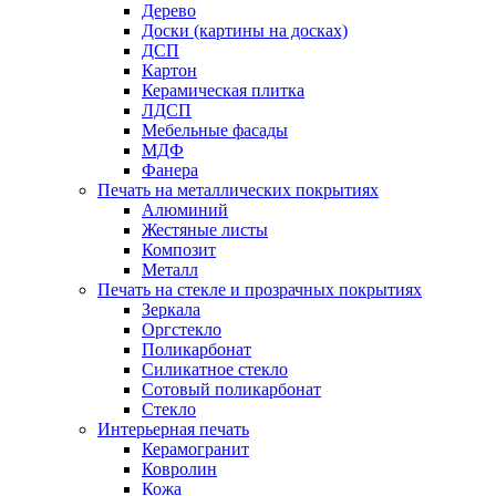
Дерево
Доски (картины на досках)
ДСП
Картон
Керамическая плитка
ЛДСП
Мебельные фасады
МДФ
Фанера
Печать на металлических покрытиях
Алюминий
Жестяные листы
Композит
Металл
Печать на стекле и прозрачных покрытиях
Зеркала
Оргстекло
Поликарбонат
Силикатное стекло
Сотовый поликарбонат
Стекло
Интерьерная печать
Керамогранит
Ковролин
Кожа