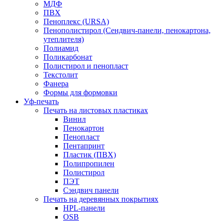
МДФ
ПВХ
Пеноплекс (URSA)
Пенополистирол (Сендвич-панели, пенокартона,
утеплителя)
Полиамид
Поликарбонат
Полистирол и пенопласт
Текстолит
Фанера
Формы для формовки
Уф-печать
Печать на листовых пластиках
Винил
Пенокартон
Пенопласт
Пентапринт
Пластик (ПВХ)
Полипропилен
Полистирол
ПЭТ
Сэндвич панели
Печать на деревянных покрытиях
HPL-панели
OSB