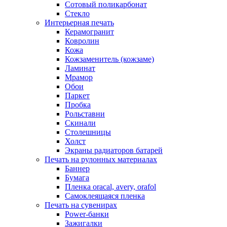
Сотовый поликарбонат
Стекло
Интерьерная печать
Керамогранит
Ковролин
Кожа
Кожзаменитель (кожзаме)
Ламинат
Мрамор
Обои
Паркет
Пробка
Рольставни
Скинали
Столешницы
Холст
Экраны радиаторов батарей
Печать на рулонных материалах
Баннер
Бумага
Пленка oracal, avery, orafol
Самоклеящаяся пленка
Печать на сувенирах
Power-банки
Зажигалки