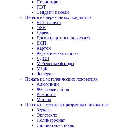
Полистирол
ПЭТ
Сэндвич панели
Печать на деревянных покрытиях
HPL-панели
OSB
Дерево
Доски (картины на досках)
ДСП
Картон
Керамическая плитка
ЛДСП
Мебельные фасады
МДФ
Фанера
Печать на металлических покрытиях
Алюминий
Жестяные листы
Композит
Металл
Печать на стекле и прозрачных покрытиях
Зеркала
Оргстекло
Поликарбонат
Силикатное стекло