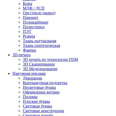
Кожа
МДФ / ДСП
Оргстекло (акрил)
Паронит
Поликарбонат
Полистирол
ПЭТ
Резина
Ткань натуральная
Ткань синтетическая
Фанера
3D-печать
3D печать по технологии FDM
3D Сканирование
3D Моделирование
Наружная реклама
Декорации
Контражурная подсветка
Несветовые буквы
Оформление витрин
Пилоны
Плоские буквы
Световые буквы
Световые конструкции
Световые короба