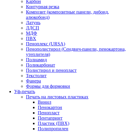
Карбон
Контурная резка
Композит (композитные панели, дибонд,
алюкобонд)
Латунь
ЛДСП
МДФ
ПВХ
Пеноплекс (URSA)
Пенополистирол (Сендвич-панели, пенокартона,
утеплителя)
Полиамид
Поликарбонат
Полистирол и пенопласт
Текстолит
Фанера
Формы для формовки
Уф-печать
Печать на листовых пластиках
Винил
Пенокартон
Пенопласт
Пентапринт
Пластик (ПВХ)
Полипропилен