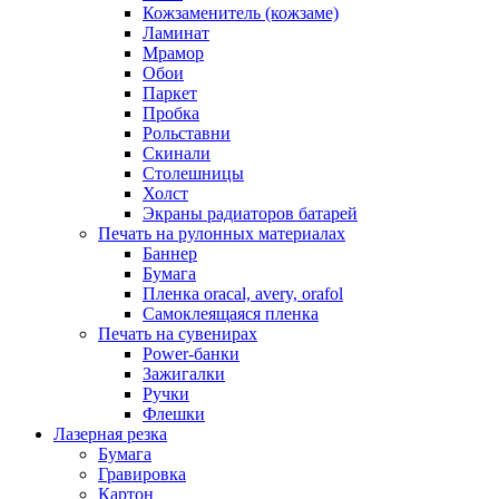
Кожзаменитель (кожзаме)
Ламинат
Мрамор
Обои
Паркет
Пробка
Рольставни
Скинали
Столешницы
Холст
Экраны радиаторов батарей
Печать на рулонных материалах
Баннер
Бумага
Пленка oracal, avery, orafol
Самоклеящаяся пленка
Печать на сувенирах
Power-банки
Зажигалки
Ручки
Флешки
Лазерная резка
Бумага
Гравировка
Картон