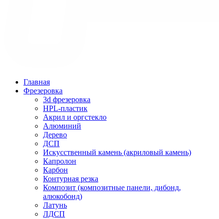
Главная
Фрезеровка
3d фрезеровка
HPL-пластик
Акрил и оргстекло
Алюминий
Дерево
ДСП
Искусственный камень (акриловый камень)
Капролон
Карбон
Контурная резка
Композит (композитные панели, дибонд,
алюкобонд)
Латунь
ЛДСП