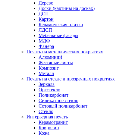
Дерево
Доски (картины на досках)
ДСП
Картон
Керамическая плитка
ЛДСП
Мебельные фасады
МДФ
Фанера
Печать на металлических покрытиях
Алюминий
Жестяные листы
Композит
Металл
Печать на стекле и прозрачных покрытиях
Зеркала
Оргстекло
Поликарбонат
Силикатное стекло
Сотовый поликарбонат
Стекло
Интерьерная печать
Керамогранит
Ковролин
Кожа