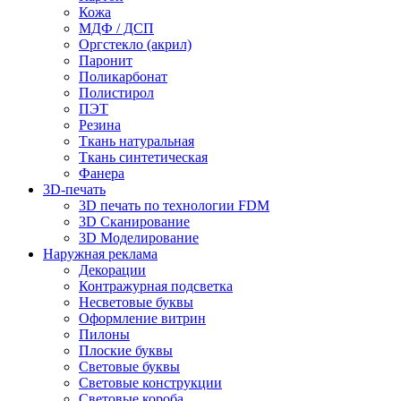
Кожа
МДФ / ДСП
Оргстекло (акрил)
Паронит
Поликарбонат
Полистирол
ПЭТ
Резина
Ткань натуральная
Ткань синтетическая
Фанера
3D-печать
3D печать по технологии FDM
3D Сканирование
3D Моделирование
Наружная реклама
Декорации
Контражурная подсветка
Несветовые буквы
Оформление витрин
Пилоны
Плоские буквы
Световые буквы
Световые конструкции
Световые короба