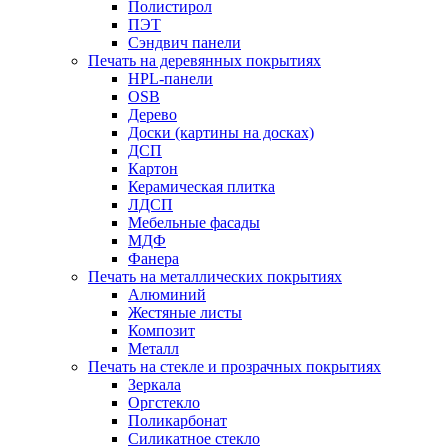
Полистирол
ПЭТ
Сэндвич панели
Печать на деревянных покрытиях
HPL-панели
OSB
Дерево
Доски (картины на досках)
ДСП
Картон
Керамическая плитка
ЛДСП
Мебельные фасады
МДФ
Фанера
Печать на металлических покрытиях
Алюминий
Жестяные листы
Композит
Металл
Печать на стекле и прозрачных покрытиях
Зеркала
Оргстекло
Поликарбонат
Силикатное стекло