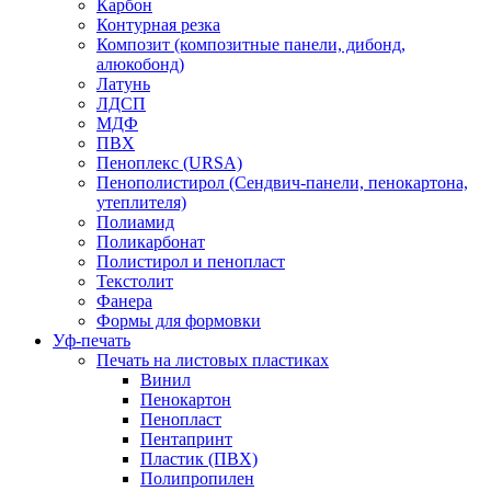
Карбон
Контурная резка
Композит (композитные панели, дибонд,
алюкобонд)
Латунь
ЛДСП
МДФ
ПВХ
Пеноплекс (URSA)
Пенополистирол (Сендвич-панели, пенокартона,
утеплителя)
Полиамид
Поликарбонат
Полистирол и пенопласт
Текстолит
Фанера
Формы для формовки
Уф-печать
Печать на листовых пластиках
Винил
Пенокартон
Пенопласт
Пентапринт
Пластик (ПВХ)
Полипропилен