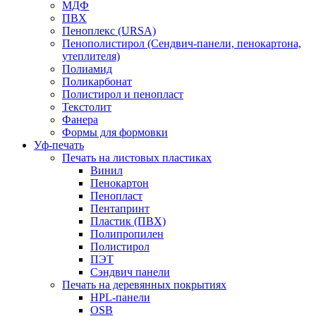
МДФ
ПВХ
Пеноплекс (URSA)
Пенополистирол (Сендвич-панели, пенокартона,
утеплителя)
Полиамид
Поликарбонат
Полистирол и пенопласт
Текстолит
Фанера
Формы для формовки
Уф-печать
Печать на листовых пластиках
Винил
Пенокартон
Пенопласт
Пентапринт
Пластик (ПВХ)
Полипропилен
Полистирол
ПЭТ
Сэндвич панели
Печать на деревянных покрытиях
HPL-панели
OSB