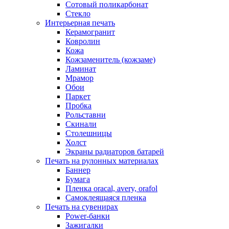
Сотовый поликарбонат
Стекло
Интерьерная печать
Керамогранит
Ковролин
Кожа
Кожзаменитель (кожзаме)
Ламинат
Мрамор
Обои
Паркет
Пробка
Рольставни
Скинали
Столешницы
Холст
Экраны радиаторов батарей
Печать на рулонных материалах
Баннер
Бумага
Пленка oracal, avery, orafol
Самоклеящаяся пленка
Печать на сувенирах
Power-банки
Зажигалки