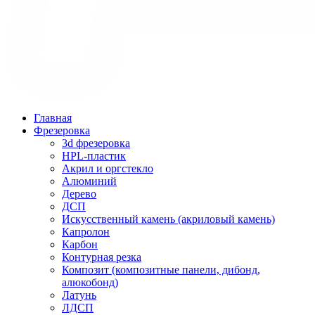
Главная
Фрезеровка
3d фрезеровка
HPL-пластик
Акрил и оргстекло
Алюминий
Дерево
ДСП
Искусственный камень (акриловый камень)
Капролон
Карбон
Контурная резка
Композит (композитные панели, дибонд,
алюкобонд)
Латунь
ЛДСП