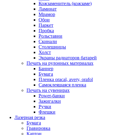
Кожзаменитель (кожзаме)
Ламинат
Мрамор
Обои
Паркет
Пробка
Рольставни
Скинали
Столешницы
Холст
Экраны радиаторов батарей
Печать на рулонных материалах
Баннер
Бумага
Пленка oracal, avery, orafol
Самоклеящаяся пленка
Печать на сувенирах
Power-банки
Зажигалки
Ручки
Флешки
Лазерная резка
Бумага
Гравировка
Картон