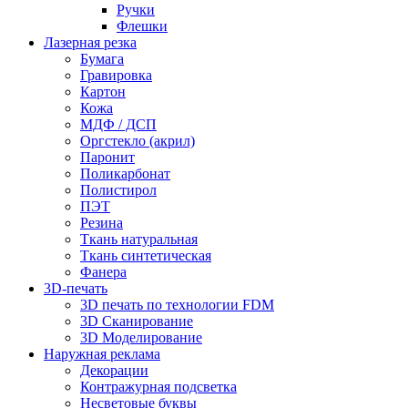
Ручки
Флешки
Лазерная резка
Бумага
Гравировка
Картон
Кожа
МДФ / ДСП
Оргстекло (акрил)
Паронит
Поликарбонат
Полистирол
ПЭТ
Резина
Ткань натуральная
Ткань синтетическая
Фанера
3D-печать
3D печать по технологии FDM
3D Сканирование
3D Моделирование
Наружная реклама
Декорации
Контражурная подсветка
Несветовые буквы