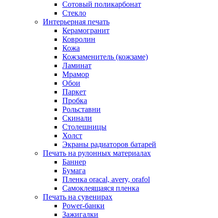
Сотовый поликарбонат
Стекло
Интерьерная печать
Керамогранит
Ковролин
Кожа
Кожзаменитель (кожзаме)
Ламинат
Мрамор
Обои
Паркет
Пробка
Рольставни
Скинали
Столешницы
Холст
Экраны радиаторов батарей
Печать на рулонных материалах
Баннер
Бумага
Пленка oracal, avery, orafol
Самоклеящаяся пленка
Печать на сувенирах
Power-банки
Зажигалки