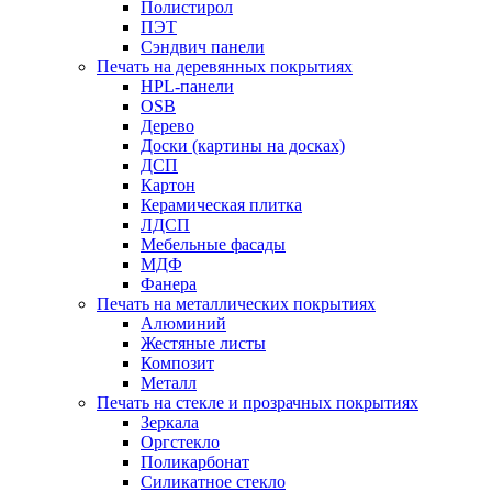
Полистирол
ПЭТ
Сэндвич панели
Печать на деревянных покрытиях
HPL-панели
OSB
Дерево
Доски (картины на досках)
ДСП
Картон
Керамическая плитка
ЛДСП
Мебельные фасады
МДФ
Фанера
Печать на металлических покрытиях
Алюминий
Жестяные листы
Композит
Металл
Печать на стекле и прозрачных покрытиях
Зеркала
Оргстекло
Поликарбонат
Силикатное стекло