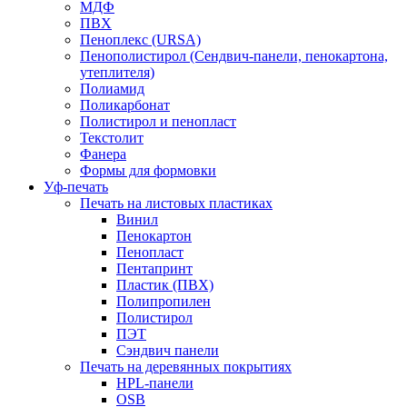
МДФ
ПВХ
Пеноплекс (URSA)
Пенополистирол (Сендвич-панели, пенокартона,
утеплителя)
Полиамид
Поликарбонат
Полистирол и пенопласт
Текстолит
Фанера
Формы для формовки
Уф-печать
Печать на листовых пластиках
Винил
Пенокартон
Пенопласт
Пентапринт
Пластик (ПВХ)
Полипропилен
Полистирол
ПЭТ
Сэндвич панели
Печать на деревянных покрытиях
HPL-панели
OSB