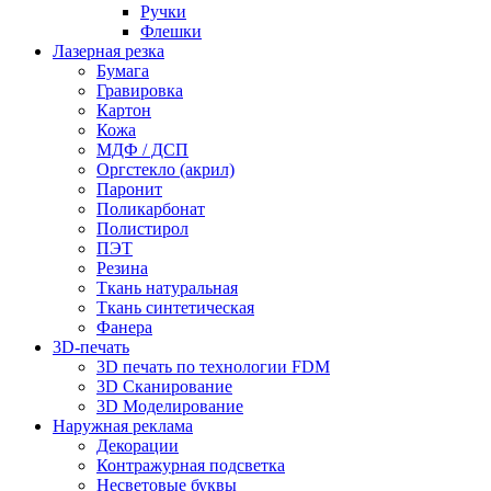
Ручки
Флешки
Лазерная резка
Бумага
Гравировка
Картон
Кожа
МДФ / ДСП
Оргстекло (акрил)
Паронит
Поликарбонат
Полистирол
ПЭТ
Резина
Ткань натуральная
Ткань синтетическая
Фанера
3D-печать
3D печать по технологии FDM
3D Сканирование
3D Моделирование
Наружная реклама
Декорации
Контражурная подсветка
Несветовые буквы