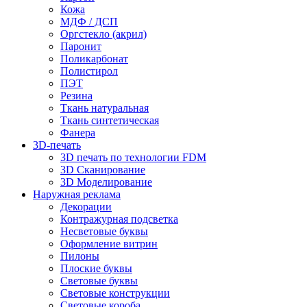
Кожа
МДФ / ДСП
Оргстекло (акрил)
Паронит
Поликарбонат
Полистирол
ПЭТ
Резина
Ткань натуральная
Ткань синтетическая
Фанера
3D-печать
3D печать по технологии FDM
3D Сканирование
3D Моделирование
Наружная реклама
Декорации
Контражурная подсветка
Несветовые буквы
Оформление витрин
Пилоны
Плоские буквы
Световые буквы
Световые конструкции
Световые короба