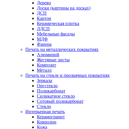
Дерево
Доски (картины на досках)
ДСП
Картон
Керамическая плитка
ЛДСП
Мебельные фасады
МДФ
Фанера
Печать на металлических покрытиях
Алюминий
Жестяные листы
Композит
Металл
Печать на стекле и прозрачных покрытиях
Зеркала
Оргстекло
Поликарбонат
Силикатное стекло
Сотовый поликарбонат
Стекло
Интерьерная печать
Керамогранит
Ковролин
Кожа