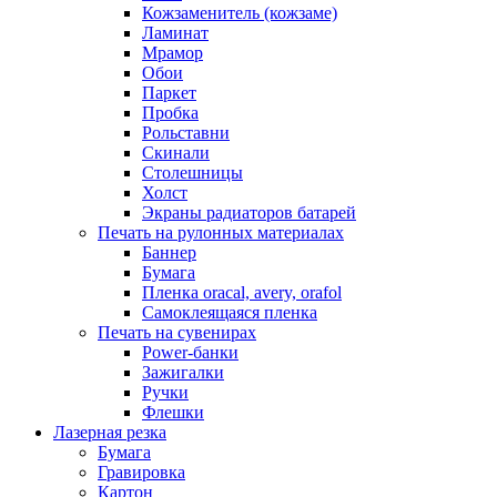
Кожзаменитель (кожзаме)
Ламинат
Мрамор
Обои
Паркет
Пробка
Рольставни
Скинали
Столешницы
Холст
Экраны радиаторов батарей
Печать на рулонных материалах
Баннер
Бумага
Пленка oracal, avery, orafol
Самоклеящаяся пленка
Печать на сувенирах
Power-банки
Зажигалки
Ручки
Флешки
Лазерная резка
Бумага
Гравировка
Картон