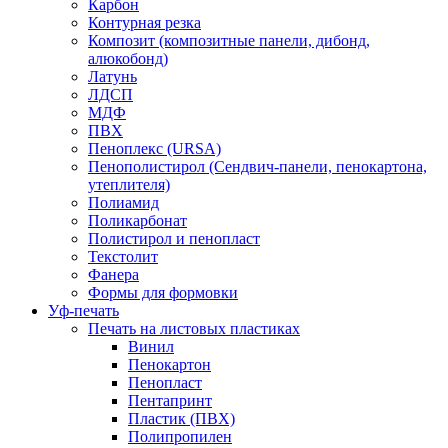
Карбон
Контурная резка
Композит (композитные панели, дибонд,
алюкобонд)
Латунь
ЛДСП
МДФ
ПВХ
Пеноплекс (URSA)
Пенополистирол (Сендвич-панели, пенокартона,
утеплителя)
Полиамид
Поликарбонат
Полистирол и пенопласт
Текстолит
Фанера
Формы для формовки
Уф-печать
Печать на листовых пластиках
Винил
Пенокартон
Пенопласт
Пентапринт
Пластик (ПВХ)
Полипропилен