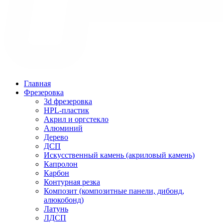
Главная
Фрезеровка
3d фрезеровка
HPL-пластик
Акрил и оргстекло
Алюминий
Дерево
ДСП
Искусственный камень (акриловый камень)
Капролон
Карбон
Контурная резка
Композит (композитные панели, дибонд,
алюкобонд)
Латунь
ЛДСП