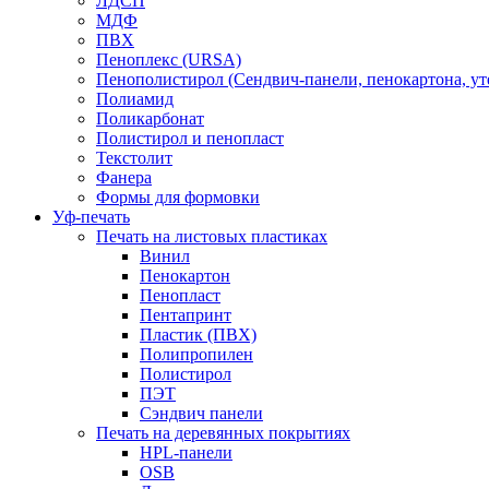
ЛДСП
МДФ
ПВХ
Пеноплекс (URSA)
Пенополистирол (Сендвич-панели, пенокартона, ут
Полиамид
Поликарбонат
Полистирол и пенопласт
Текстолит
Фанера
Формы для формовки
Уф-печать
Печать на листовых пластиках
Винил
Пенокартон
Пенопласт
Пентапринт
Пластик (ПВХ)
Полипропилен
Полистирол
ПЭТ
Сэндвич панели
Печать на деревянных покрытиях
HPL-панели
OSB