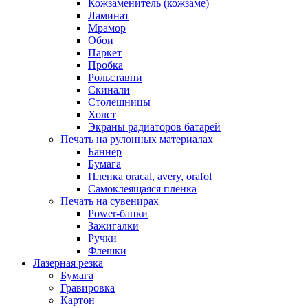
Кожзаменитель (кожзаме)
Ламинат
Мрамор
Обои
Паркет
Пробка
Рольставни
Скинали
Столешницы
Холст
Экраны радиаторов батарей
Печать на рулонных материалах
Баннер
Бумага
Пленка oracal, avery, orafol
Самоклеящаяся пленка
Печать на сувенирах
Power-банки
Зажигалки
Ручки
Флешки
Лазерная резка
Бумага
Гравировка
Картон