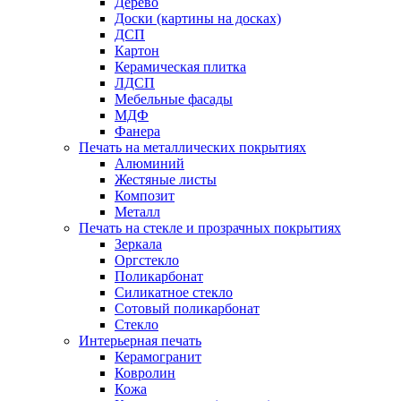
Дерево
Доски (картины на досках)
ДСП
Картон
Керамическая плитка
ЛДСП
Мебельные фасады
МДФ
Фанера
Печать на металлических покрытиях
Алюминий
Жестяные листы
Композит
Металл
Печать на стекле и прозрачных покрытиях
Зеркала
Оргстекло
Поликарбонат
Силикатное стекло
Сотовый поликарбонат
Стекло
Интерьерная печать
Керамогранит
Ковролин
Кожа