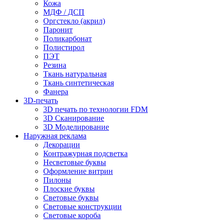
Кожа
МДФ / ДСП
Оргстекло (акрил)
Паронит
Поликарбонат
Полистирол
ПЭТ
Резина
Ткань натуральная
Ткань синтетическая
Фанера
3D-печать
3D печать по технологии FDM
3D Сканирование
3D Моделирование
Наружная реклама
Декорации
Контражурная подсветка
Несветовые буквы
Оформление витрин
Пилоны
Плоские буквы
Световые буквы
Световые конструкции
Световые короба