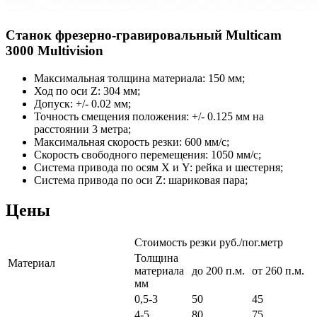
Станок фрезерно-гравировальный Multicam
3000 Multivision
Максимальная толщина материала: 150 мм;
Ход по оси Z: 304 мм;
Допуск: +/- 0.02 мм;
Точность смещения положения: +/- 0.125 мм на
расстоянии 3 метра;
Максимальная скорость резки: 600 мм/с;
Скорость свободного перемещения: 1050 мм/с;
Система привода по осям X и Y: рейка и шестерня;
Система привода по оси Z: шариковая пара;
Цены
Стоимость резки руб./пог.метр
Толщина
Материал
материала
до 200 п.м.
от 260 п.м.
мм
0,5-3
50
45
4-5
80
75