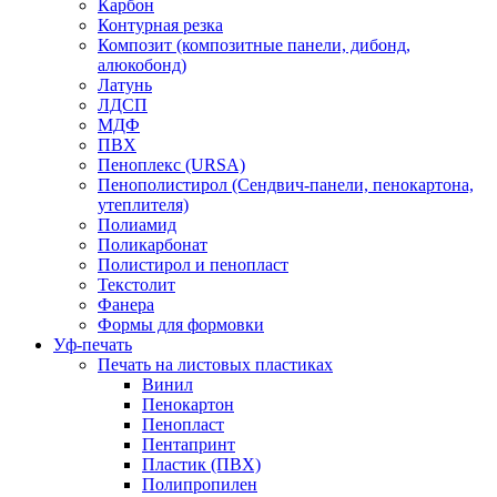
Карбон
Контурная резка
Композит (композитные панели, дибонд,
алюкобонд)
Латунь
ЛДСП
МДФ
ПВХ
Пеноплекс (URSA)
Пенополистирол (Сендвич-панели, пенокартона,
утеплителя)
Полиамид
Поликарбонат
Полистирол и пенопласт
Текстолит
Фанера
Формы для формовки
Уф-печать
Печать на листовых пластиках
Винил
Пенокартон
Пенопласт
Пентапринт
Пластик (ПВХ)
Полипропилен