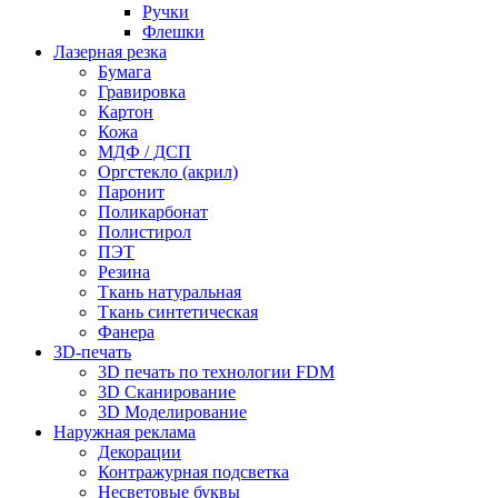
Ручки
Флешки
Лазерная резка
Бумага
Гравировка
Картон
Кожа
МДФ / ДСП
Оргстекло (акрил)
Паронит
Поликарбонат
Полистирол
ПЭТ
Резина
Ткань натуральная
Ткань синтетическая
Фанера
3D-печать
3D печать по технологии FDM
3D Сканирование
3D Моделирование
Наружная реклама
Декорации
Контражурная подсветка
Несветовые буквы