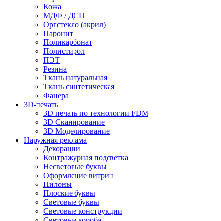
Кожа
МДФ / ДСП
Оргстекло (акрил)
Паронит
Поликарбонат
Полистирол
ПЭТ
Резина
Ткань натуральная
Ткань синтетическая
Фанера
3D-печать
3D печать по технологии FDM
3D Сканирование
3D Моделирование
Наружная реклама
Декорации
Контражурная подсветка
Несветовые буквы
Оформление витрин
Пилоны
Плоские буквы
Световые буквы
Световые конструкции
Световые короба