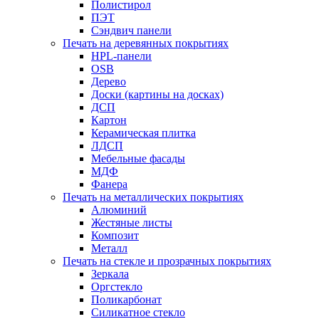
Полистирол
ПЭТ
Сэндвич панели
Печать на деревянных покрытиях
HPL-панели
OSB
Дерево
Доски (картины на досках)
ДСП
Картон
Керамическая плитка
ЛДСП
Мебельные фасады
МДФ
Фанера
Печать на металлических покрытиях
Алюминий
Жестяные листы
Композит
Металл
Печать на стекле и прозрачных покрытиях
Зеркала
Оргстекло
Поликарбонат
Силикатное стекло