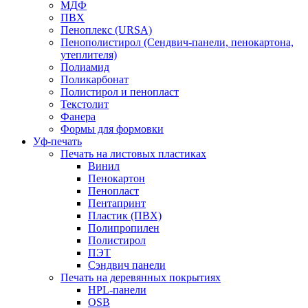
МДФ
ПВХ
Пеноплекс (URSA)
Пенополистирол (Сендвич-панели, пенокартона,
утеплителя)
Полиамид
Поликарбонат
Полистирол и пенопласт
Текстолит
Фанера
Формы для формовки
Уф-печать
Печать на листовых пластиках
Винил
Пенокартон
Пенопласт
Пентапринт
Пластик (ПВХ)
Полипропилен
Полистирол
ПЭТ
Сэндвич панели
Печать на деревянных покрытиях
HPL-панели
OSB