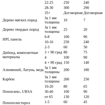
22-25
250
240
28-30
300
290
35+
Договорная
Договорная
За 1 мм
Дерево мягких пород
10
7
толщины
За 1 мм
Дерево твердых пород
25
20
толщины
6-8
100
90
HPL панель
10-16
250
240
2-3
60
50
3 + 90 град
80
75
Дибонд, композитные
материалы
4
100
90
4 + 90 град
150
140
За 1 мм
Алюминий, Латунь, медь
200
180
толщины
За 1 мм
Карбон
260
250
толщины
10-20
80
65
Пеноплекс, URSA
30-40
100
90
от 65
130
120
1-5
60
45
Пенополистирол