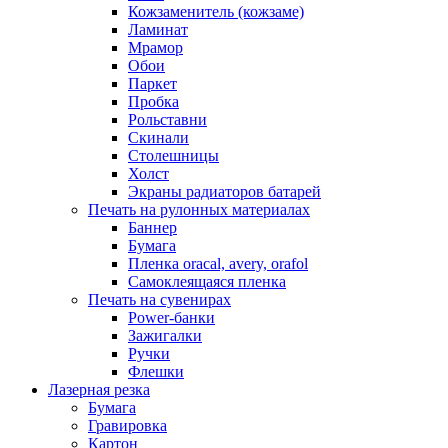
Кожзаменитель (кожзаме)
Ламинат
Мрамор
Обои
Паркет
Пробка
Рольставни
Скинали
Столешницы
Холст
Экраны радиаторов батарей
Печать на рулонных материалах
Баннер
Бумага
Пленка oracal, avery, orafol
Самоклеящаяся пленка
Печать на сувенирах
Power-банки
Зажигалки
Ручки
Флешки
Лазерная резка
Бумага
Гравировка
Картон