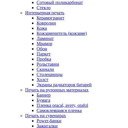
Сотовый поликарбонат
Стекло
Интерьерная печать
Керамогранит
Ковролин
Кожа
Кожзаменитель (кожзаме)
Ламинат
Мрамор
Обои
Паркет
Пробка
Рольставни
Скинали
Столешницы
Холст
Экраны радиаторов батарей
Печать на рулонных материалах
Баннер
Бумага
Пленка oracal, avery, orafol
Самоклеящаяся пленка
Печать на сувенирах
Power-банки
Зажигалки