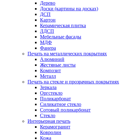
Дерево
Доски (картины на досках)
ДСП
Картон
Керамическая плитка
ЛДСП
Мебельные фасады
МДФ
Фанера
Печать на металлических покрытиях
Алюминий
Жестяные листы
Композит
Металл
Печать на стекле и прозрачных покрытиях
Зеркала
Оргстекло
Поликарбонат
Силикатное стекло
Сотовый поликарбонат
Стекло
Интерьерная печать
Керамогранит
Ковролин
Кожа