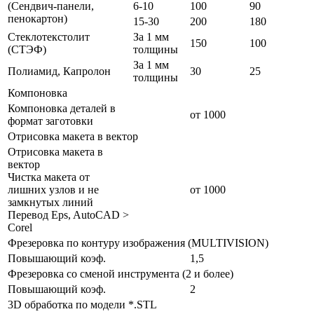
(Сендвич-панели,
6-10
100
90
пенокартон)
15-30
200
180
Стеклотекстолит
За 1 мм
150
100
(СТЭФ)
толщины
За 1 мм
Полиамид, Капролон
30
25
толщины
Компоновка
Компоновка деталей в
от 1000
формат заготовки
Отрисовка макета в вектор
Отрисовка макета в
вектор
Чистка макета от
лишних узлов и не
от 1000
замкнутых линий
Перевод Eps, AutoCAD >
Corel
Фрезеровка по контуру изображения (MULTIVISION)
Повышающий коэф.
1,5
Фрезеровка со сменой инструмента (2 и более)
Повышающий коэф.
2
3D обработка по модели *.STL