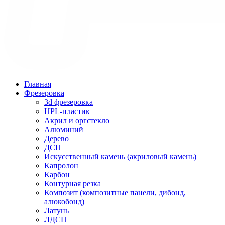
Главная
Фрезеровка
3d фрезеровка
HPL-пластик
Акрил и оргстекло
Алюминий
Дерево
ДСП
Искусственный камень (акриловый камень)
Капролон
Карбон
Контурная резка
Композит (композитные панели, дибонд,
алюкобонд)
Латунь
ЛДСП