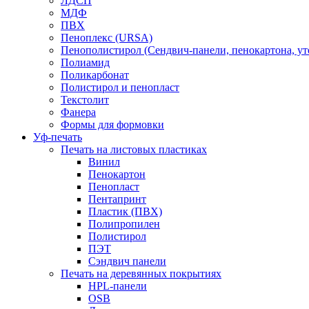
ЛДСП
МДФ
ПВХ
Пеноплекс (URSA)
Пенополистирол (Сендвич-панели, пенокартона, ут
Полиамид
Поликарбонат
Полистирол и пенопласт
Текстолит
Фанера
Формы для формовки
Уф-печать
Печать на листовых пластиках
Винил
Пенокартон
Пенопласт
Пентапринт
Пластик (ПВХ)
Полипропилен
Полистирол
ПЭТ
Сэндвич панели
Печать на деревянных покрытиях
HPL-панели
OSB