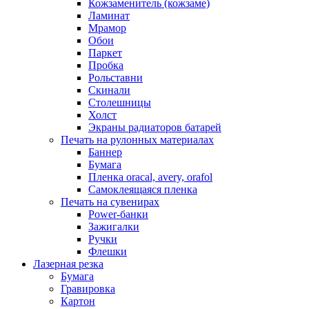
Кожзаменитель (кожзаме)
Ламинат
Мрамор
Обои
Паркет
Пробка
Рольставни
Скинали
Столешницы
Холст
Экраны радиаторов батарей
Печать на рулонных материалах
Баннер
Бумага
Пленка oracal, avery, orafol
Самоклеящаяся пленка
Печать на сувенирах
Power-банки
Зажигалки
Ручки
Флешки
Лазерная резка
Бумага
Гравировка
Картон