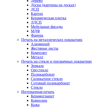
Дерево
Доски (картины на досках)
ДСП
Картон
Керамическая плитка
ЛДСП
Мебельные фасады
МДФ
Фанера
Печать на металлических покрытиях
Алюминий
Жестяные листы
Композит
Металл
Печать на стекле и прозрачных покрытиях
Зеркала
Оргстекло
Поликарбонат
Силикатное стекло
Сотовый поликарбонат
Стекло
Интерьерная печать
Керамогранит
Ковролин
Кожа