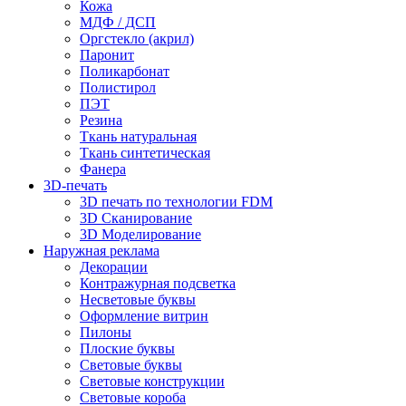
Кожа
МДФ / ДСП
Оргстекло (акрил)
Паронит
Поликарбонат
Полистирол
ПЭТ
Резина
Ткань натуральная
Ткань синтетическая
Фанера
3D-печать
3D печать по технологии FDM
3D Сканирование
3D Моделирование
Наружная реклама
Декорации
Контражурная подсветка
Несветовые буквы
Оформление витрин
Пилоны
Плоские буквы
Световые буквы
Световые конструкции
Световые короба