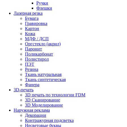
Ручки
Флешки
Лазерная резка
Бумага
Гравировка
Картон
Кожа
МДФ / ДСП
Оргстекло (акрил)
Паронит
Поликарбонат
Полистирол
ПЭТ
Резина
Ткань натуральная
Ткань синтетическая
Фанера
3D-печать
3D печать по технологии FDM
3D Сканирование
3D Моделирование
Наружная реклама
Декорации
Контражурная подсветка
Несветовые буквы