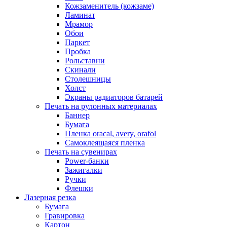
Кожзаменитель (кожзаме)
Ламинат
Мрамор
Обои
Паркет
Пробка
Рольставни
Скинали
Столешницы
Холст
Экраны радиаторов батарей
Печать на рулонных материалах
Баннер
Бумага
Пленка oracal, avery, orafol
Самоклеящаяся пленка
Печать на сувенирах
Power-банки
Зажигалки
Ручки
Флешки
Лазерная резка
Бумага
Гравировка
Картон