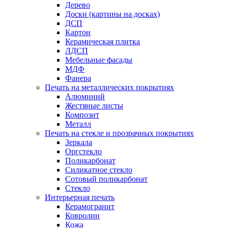
Дерево
Доски (картины на досках)
ДСП
Картон
Керамическая плитка
ЛДСП
Мебельные фасады
МДФ
Фанера
Печать на металлических покрытиях
Алюминий
Жестяные листы
Композит
Металл
Печать на стекле и прозрачных покрытиях
Зеркала
Оргстекло
Поликарбонат
Силикатное стекло
Сотовый поликарбонат
Стекло
Интерьерная печать
Керамогранит
Ковролин
Кожа