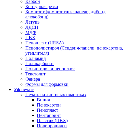
Карбон
Контурная резка
Композит (композитные панели, дибонд,
алюкобонд)
Латунь
ЛДСП
МДФ
ПВХ
Пеноплекс (URSA)
Пенополистирол (Сендвич-панели, пенокартона,
утеплителя)
Полиамид
Поликарбонат
Полистирол и пенопласт
Текстолит
Фанера
Формы для формовки
Уф-печать
Печать на листовых пластиках
Винил
Пенокартон
Пенопласт
Пентапринт
Пластик (ПВХ)
Полипропилен