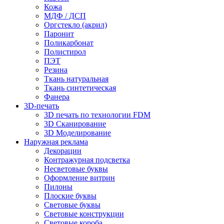
Кожа
МДФ / ДСП
Оргстекло (акрил)
Паронит
Поликарбонат
Полистирол
ПЭТ
Резина
Ткань натуральная
Ткань синтетическая
Фанера
3D-печать
3D печать по технологии FDM
3D Сканирование
3D Моделирование
Наружная реклама
Декорации
Контражурная подсветка
Несветовые буквы
Оформление витрин
Пилоны
Плоские буквы
Световые буквы
Световые конструкции
Световые короба