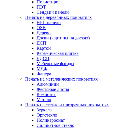
Полистирол
ПЭТ
Сэндвич панели
Печать на деревянных покрытиях
HPL-панели
OSB
Дерево
Доски (картины на досках)
ДСП
Картон
Керамическая плитка
ЛДСП
Мебельные фасады
МДФ
Фанера
Печать на металлических покрытиях
Алюминий
Жестяные листы
Композит
Металл
Печать на стекле и прозрачных покрытиях
Зеркала
Оргстекло
Поликарбонат
Силикатное стекло