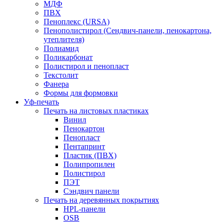
МДФ
ПВХ
Пеноплекс (URSA)
Пенополистирол (Сендвич-панели, пенокартона,
утеплителя)
Полиамид
Поликарбонат
Полистирол и пенопласт
Текстолит
Фанера
Формы для формовки
Уф-печать
Печать на листовых пластиках
Винил
Пенокартон
Пенопласт
Пентапринт
Пластик (ПВХ)
Полипропилен
Полистирол
ПЭТ
Сэндвич панели
Печать на деревянных покрытиях
HPL-панели
OSB