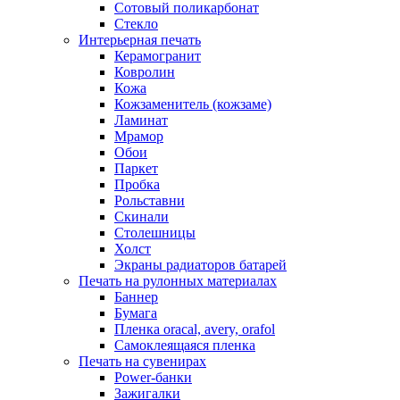
Сотовый поликарбонат
Стекло
Интерьерная печать
Керамогранит
Ковролин
Кожа
Кожзаменитель (кожзаме)
Ламинат
Мрамор
Обои
Паркет
Пробка
Рольставни
Скинали
Столешницы
Холст
Экраны радиаторов батарей
Печать на рулонных материалах
Баннер
Бумага
Пленка oracal, avery, orafol
Самоклеящаяся пленка
Печать на сувенирах
Power-банки
Зажигалки