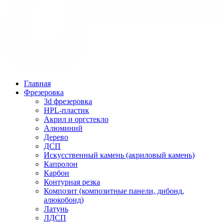
Главная
Фрезеровка
3d фрезеровка
HPL-пластик
Акрил и оргстекло
Алюминий
Дерево
ДСП
Искусственный камень (акриловый камень)
Капролон
Карбон
Контурная резка
Композит (композитные панели, дибонд,
алюкобонд)
Латунь
ЛДСП